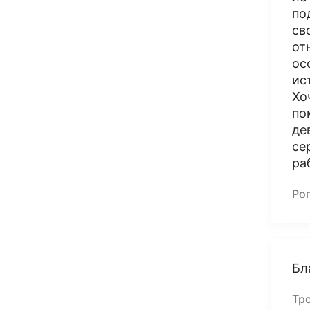
по
св
от
ос
ис
Хо
по
де
се
ра
Ро
Бл
Тр