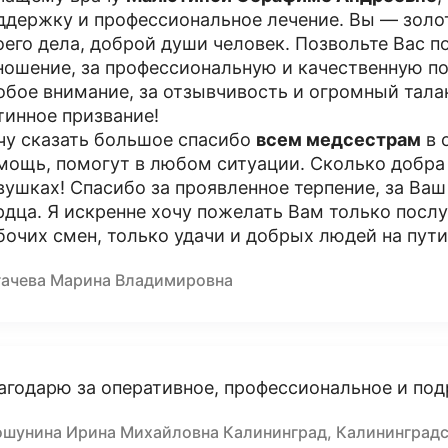
ддержку и профессиональное лечение. Вы — золо
оего дела, доброй души человек. Позвольте Вас п
ношение, за профессиональную и качественную по
обое внимание, за отзывчивость и огромный тала
тинное призвание!
чу сказать большое спасибо
всем медсестрам
в 
мощь, помогут в любом ситуации. Сколько добра 
вушках! Спасибо за проявленное терпение, за Ваш
рдца. Я искренне хочу пожелать Вам только посл
бочих смен, только удачи и добрых людей на пути
гачева Марина Владимировна
агодарю за оперативное, профессиональное и под
ошунина Ирина Михайловна Калининград, Калининградс