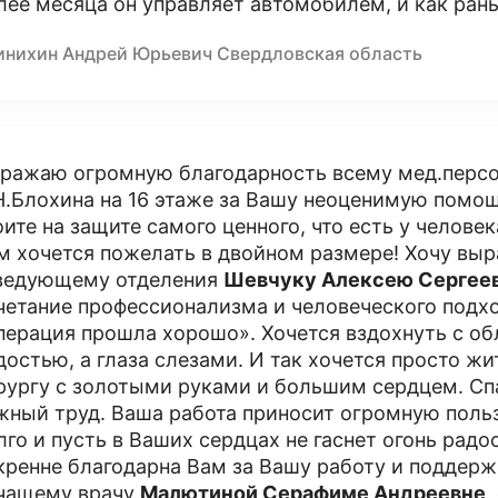
лее месяца он управляет автомобилем, и как рань
инихин Андрей Юрьевич Свердловская область
ражаю огромную благодарность всему мед.персо
Н.Блохина на 16 этаже за Вашу неоценимую помощ
оите на защите самого ценного, что есть у человек
м хочется пожелать в двойном размере! Хочу вы
ведующему отделения
Шевчуку Алексею Сергее
четание профессионализма и человеческого подхо
перация прошла хорошо». Хочется вздохнуть с об
достью, а глаза слезами. И так хочется просто жи
рургу с золотыми руками и большим сердцем. Сп
жный труд. Ваша работа приносит огромную поль
лго и пусть в Ваших сердцах не гаснет огонь радо
кренне благодарна Вам за Вашу работу и поддер
чащему врачу
Малютиной Серафиме Андреевне
,