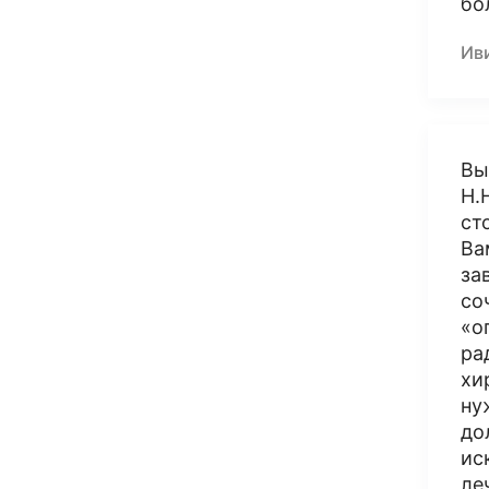
бо
Ив
Вы
Н.
ст
Ва
за
со
«о
ра
хи
ну
до
ис
ле