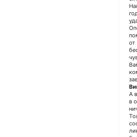
На
го
уд
Оп
по
от
бе
чу
Ва
ко
за
Ви
А 
в 
ни
То
со
ли