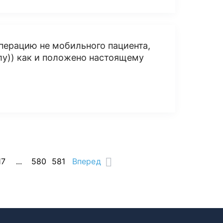
 операцию не мобильного пациента,
елу)) как и положено настоящему
17
...
580
581
Вперед