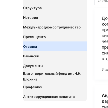
О ко
Структура
История
До
ко
Международное сотрудничество
пр
ки
Пресс-центр
че
Отзывы
пр
си
Вакансии
чт
Документы
Ив
Благотворительный фонд им. Н.Н.
Блохина
Профсоюз
Ан
Антикоррупционная политика
да
си