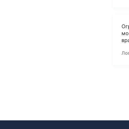
Ог
мо
вр
Ло