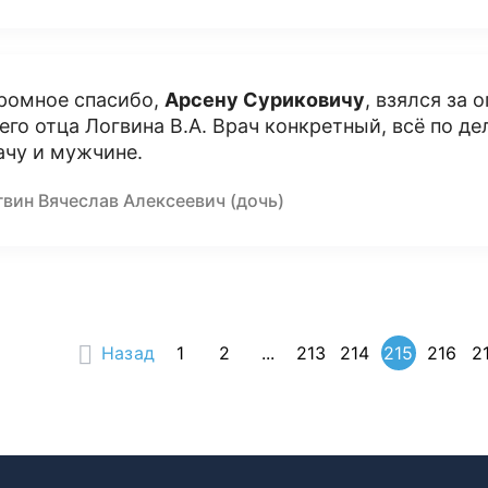
ромное спасибо,
Арсену Суриковичу
, взялся за
его отца Логвина В.А. Врач конкретный, всё по д
ачу и мужчине.
гвин Вячеслав Алексеевич (дочь)
Назад
1
2
...
213
214
215
216
2