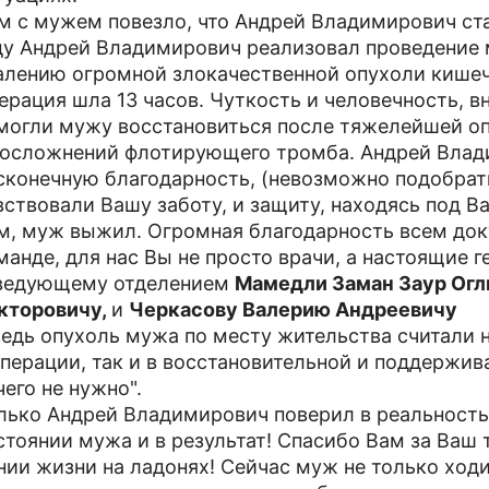
м с мужем повезло, что Андрей Владимирович ст
ду Андрей Владимирович реализовал проведение 
алению огромной злокачественной опухоли кишеч
ерация шла 13 часов. Чуткость и человечность, в
могли мужу восстановиться после тяжелейшей оп
 осложнений флотирующего тромба. Андрей Влад
сконечную благодарность, (невозможно подобрать
вствовали Вашу заботу, и защиту, находясь под 
м, муж выжил. Огромная благодарность всем док
манде, для нас Вы не просто врачи, а настоящие 
ведующему отделением
Мамедли Заман Заур Огл
кторовичу,
и
Черкасову Валерию Андреевичу
ведь опухоль мужа по месту жительства считали н
операции, так и в восстановительной и поддержи
чего не нужно".
лько Андрей Владимирович поверил в реальност
стоянии мужа и в результат! Спасибо Вам за Ваш
нии жизни на ладонях! Сейчас муж не только ходи