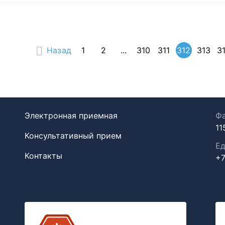
Назад
1
2
...
310
311
312
313
3
Электронная приемная
Фа
11
Консультативный прием
Ед
Контакты
+7