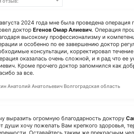
м отзыв:
 августа 2024 года мне была проведена операция 
овел доктор
Егенов Омар Алиевич
. Операция про
агодаря высокому профессионализму и компетенц
ерации и особенно по ее завершению доктор регу
обходимые консультации, корректировал течение
ерация оказалась очень сложной, и я рад что ее
иевич. Кроме прочего доктор запомнился как до
асибо за все.
кин Анатолий Анатольевич Волгоградская область
чу выразить огромную благодарность доктору
Са
от души хочу пожелать Вам крепкого здоровья, те
еренности. Оставайтесь таким же прекрасным че