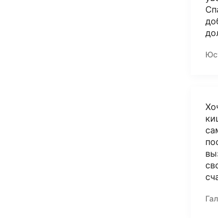
Сп
до
до
Юс
Хо
ки
са
по
вы
св
сч
Га