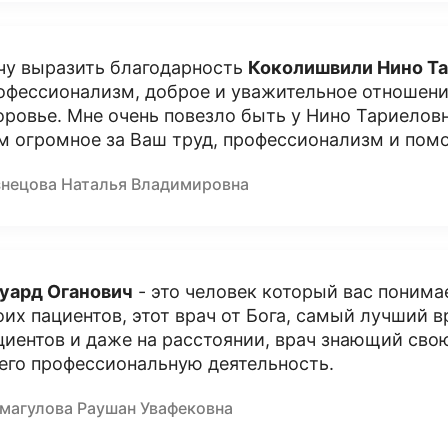
чу выразить благодарность
Коколишвили Нино Т
офессионализм, доброе и уважительное отношени
оровье. Мне очень повезло быть у Нино Тариеловн
м огромное за Ваш труд, профессионализм и помо
знецова Наталья Владимировна
уард Оганович
- это человек который вас понимае
оих пациентов, этот врач от Бога, самый лучший 
циентов и даже на расстоянии, врач знающий сво
 его профессиональную деятельность.
магулова Раушан Увафековна