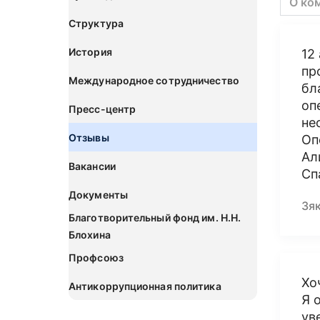
О ко
Структура
История
12
пр
Международное сотрудничество
бл
оп
Пресс-центр
не
Отзывы
Оп
Ал
Вакансии
Сп
Документы
Зя
Благотворительный фонд им. Н.Н.
Блохина
Профсоюз
Хо
Антикоррупционная политика
Я 
ув