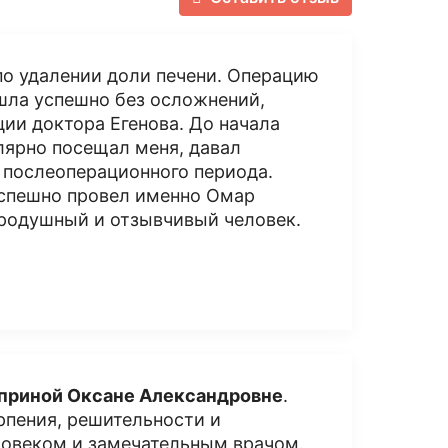
по удалении доли печени. Операцию
шла успешно без осложнений,
ии доктора Егенова. До начала
лярно посещал меня, давал
 послеоперационного периода.
 успешно провел именно Омар
бродушный и отзывчивый человек.
приной Оксане Александровне
.
рпения, решительности и
ловеком и замечательным врачом.