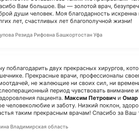
асибо Вам большое. Вы — золотой врач, безупреч
брой души человек. Моя благодарность искренна 
лгих лет, счастливых лет благополучной жизни!
упова Резида Рифовна Башкортостан Уфа
чу поблагодарить двух прекрасных хирургов, кот
шечнике. Прекрасные врачи, профессионалы свое
моотдачей, не жалеющие ни своих сил, ни времен
слеоперационный период чувствовать внимание и 
здоровления пациента.
Максим Петрович
и
Омар
ое человеколюбие и заботу. Низкий поклон, здоро
астья таким прекрасным врачам! Спасибо за Ваш 
лина Владимирская область