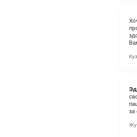
Хо
пр
зд
Ва
Ку
Эд
св
па
за
Жу