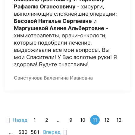
Рафаэлю Оганесовичу
- хирурги,
выполняющие сложнейшие операции;
Бесовой Наталье Сергеевне
и
Маргушевой Алине Альбертовне
-
химиотерапевты, врачи-онкологи,
которые подобрали лечение,
выдерживали все мои вопросы. Вы
мои Спасители! У Вас золотые руки! Я
здорова! Будьте счастливы!
Свистунова Валентина Ивановна
Назад
1
2
...
9
10
11
12
13
...
580
581
Вперед