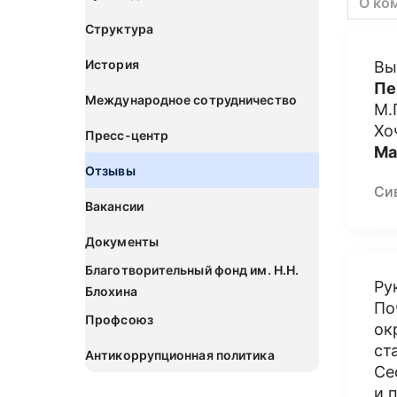
О ко
Структура
История
Вы
Пе
Международное сотрудничество
М.
Хо
Пресс-центр
Ма
Отзывы
Си
Вакансии
Документы
Благотворительный фонд им. Н.Н.
Ру
Блохина
По
Профсоюз
ок
ст
Антикоррупционная политика
Се
и 