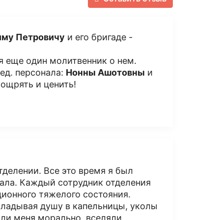
иму Петрович
у
и его бригаде -
я еще один молитвенник о нем.
ед. персонала:
Нонны Ашотовны
и
оощрять и ценить!
тделении. Все это время я был
ала. Каждый сотрудник отделения
ионного тяжелого состояния.
кладывая душу в капельницы, уколы
али меня морально, вселяли