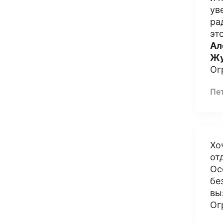
ув
ра
эт
Ал
Жу
Ог
Пет
Хо
от
Ос
бе
вы
Ог