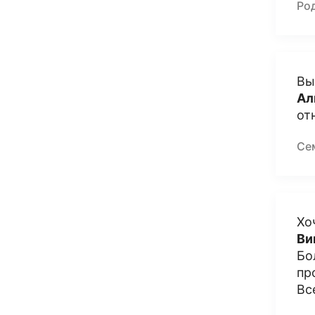
Ро
Вы
Ал
от
Се
Хо
Ви
Бо
пр
Вс