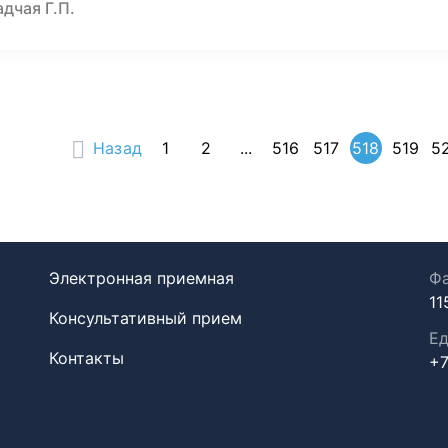
дчая Г.П.
Назад
1
2
...
516
517
518
519
5
Электронная приемная
Фа
11
Консультативный прием
Ед
Контакты
+7