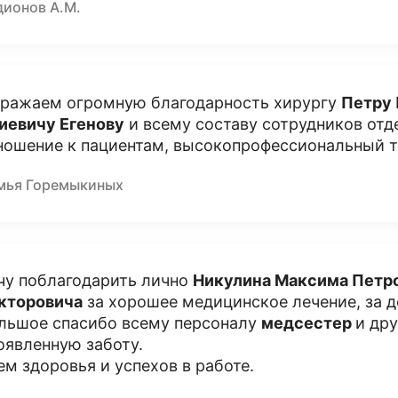
дионов А.М.
ражаем огромную благодарность хирургу
Петру
иевичу Егенову
и всему составу сотрудников отд
ношение к пациентам, высокопрофессиональный т
мья Горемыкиных
чу поблагодарить лично
Никулина Максима Петр
кторовича
за хорошее медицинское лечение, за д
льшое спасибо всему персоналу
медсестер
и др
оявленную заботу.
ем здоровья и успехов в работе.