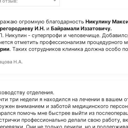
м отзыв:
ражаю огромную благодарность
Никулину Макс
регородиеву И.Н.
и
Байрамали Иззатовичу.
П. Никулин - суперпрофи и человечище. Добавилс
чется отметить профессионализм процедурного м
рии
. Таких сотрудников клиника должна особо п
вцова Н.А.
ководству отделения.
чти три недели я находился на лечении в вашем о
ружен вниманием и заботой медицинского персон
арался помочь мне быстрее выйти из послеоперац
стрички профессионально делали свою работу, в
перевязки. Они не только лечили, но и поддержив