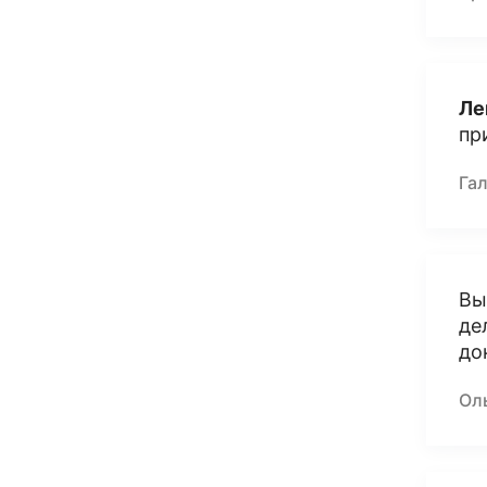
Ле
пр
Га
Вы
де
док
Ол