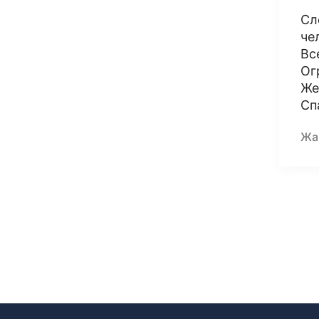
Сл
че
Вс
Ог
Же
Сп
Жа