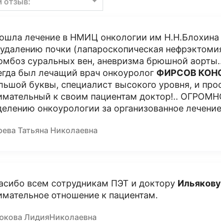
м отзыв:
ошла лечение в НМИЦ онкологии им Н.Н.Блохина 
 удалению почки (лапароскопическая нефрэктомия
омбоз суральных вен, аневризма брюшной аорты...
егда был лечащий врач онкоуролог
ФИРСОВ КОН
льшой буквы, специалист высокого уровня, и про
имательный к своим пациентам доктор!.. ОГРОМ
делению онкоурологии за организованное лечение 
рева Татьяна Николаевна
асибо всем сотрудникам ПЭТ и доктору
Ильякову
имательное отношение к пациентам.
юкова ЛидияНиколаевна