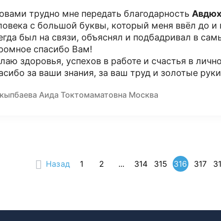
овами трудно мне передать благодарность
Авдюх
ловека с большой буквы, который меня ввёл до и
егда был на связи, объяснял и подбадривал в са
ромное спасибо Вам!
лаю здоровья, успехов в работе и счастья в личн
асибо за ваши знания, за ваш труд и золотые рук
кыпбаева Аида Токтомаматовна Москва
Назад
1
2
...
314
315
316
317
3