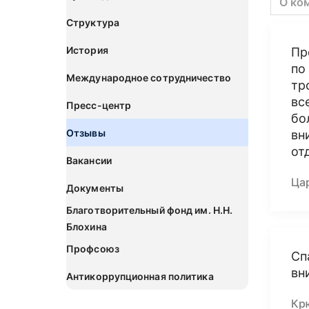
О ко
Структура
История
Пр
по
Международное сотрудничество
тр
вс
Пресс-центр
бо
Отзывы
вн
от
Вакансии
Ца
Документы
Благотворительный фонд им. Н.Н.
Блохина
Профсоюз
Сп
вн
Антикоррупционная политика
Кр