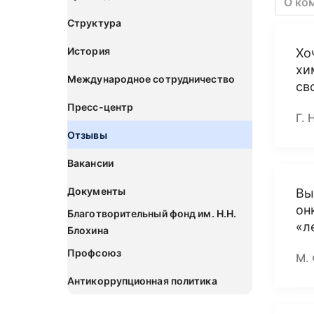
О ко
Структура
История
Хо
хи
Международное сотрудничество
св
Пресс-центр
Г. 
Отзывы
Вакансии
Документы
Вы
он
Благотворительный фонд им. Н.Н.
«л
Блохина
Профсоюз
М.
Антикоррупционная политика