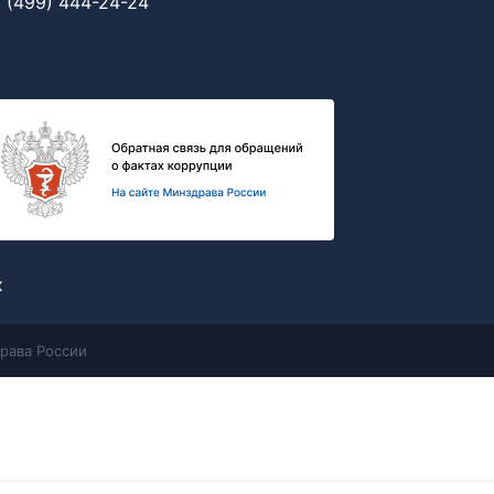
 (499) 444-24-24
х
рава России