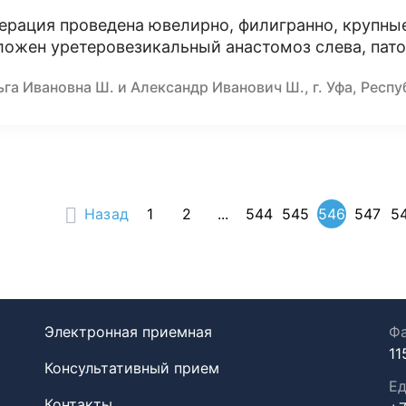
ерация проведена ювелирно, филигранно, крупны
ложен уретеровезикальный анастомоз слева, пато
га Ивановна Ш. и Александр Иванович Ш., г. Уфа, Респ
Назад
1
2
...
544
545
546
547
5
Электронная приемная
Фа
11
Консультативный прием
Ед
Контакты