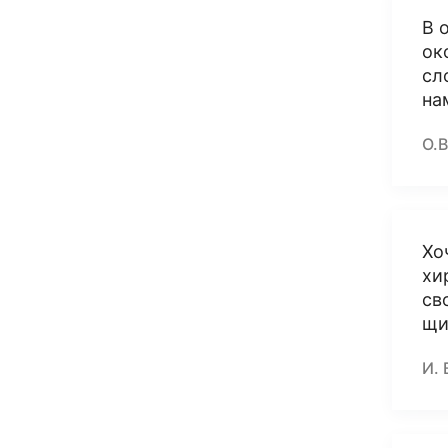
В 
ок
сл
на
О.В
Хо
хи
св
щи
И. 