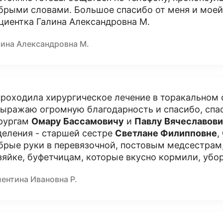
брыми словами. Большое спасибо от меня и моей
циентка Галина Александровна М.
лина Александровна М.
проходила хирургическое лечение в торакальном 
выражаю огромную благодарность и спасибо, спа
рургам
Омару Бассамовичу
и
Павлу Вячеславов
деления - старшей сестре
Светлане Филипповне
,
брые руки в перевязочной, постовым медсестрам
зяйке, буфетчицам, которые вкусно кормили, убо
ентина Ивановна Р.