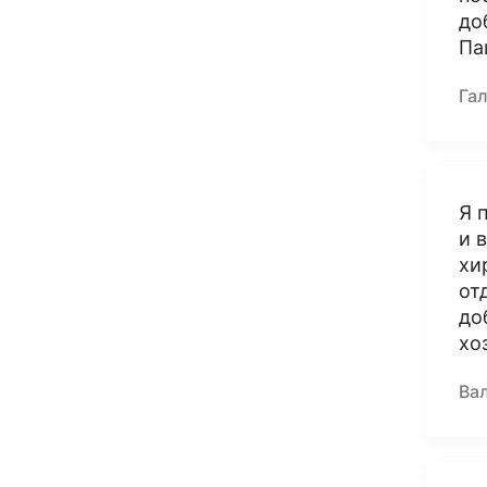
до
Па
Га
Я 
и 
хи
от
до
хо
Вал