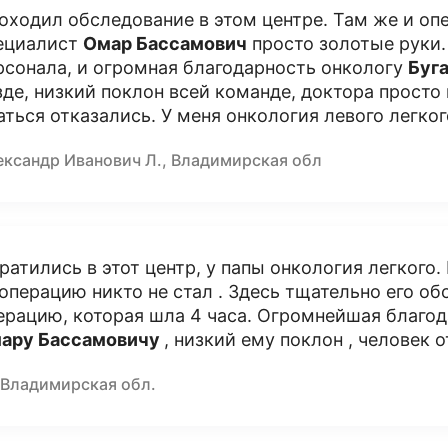
оходил обследование в этом центре. Там же и оп
ециалист
Омар Бассамович
просто золотые руки.
рсонала, и огромная благодарность онкологу
Буг
зде, низкий поклон всей команде, доктора прост
аться отказались. У меня онкология левого легког
ександр Иванович Л., Владимирская обл
ратились в этот центр, у папы онкология легкого
 операцию никто не стал . Здесь тщательно его о
ерацию, которая шла 4 часа. Огромнейшая благо
ару Бассамовичу
, низкий ему поклон , человек о
 Владимирская обл.