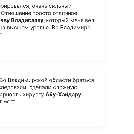
ерировался, очень сильный
 Отношение просто отличное
аеву Владиславу,
который меня вёл
о на высшем уровне. Во Владимире
о .
. Во Владимирской области браться
бследовали, сделали сложную
дарность хирургу
А
бу-Хайдару
т Бога.