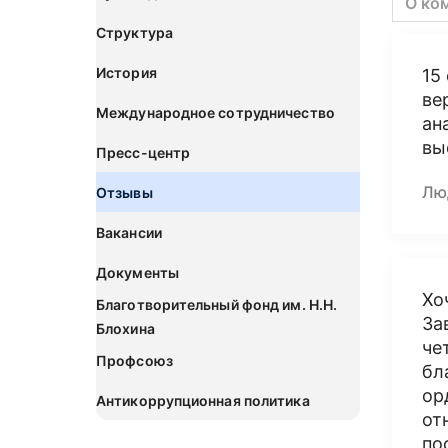
О ко
Структура
История
15
ве
Международное сотрудничество
ан
вы
Пресс-центр
Лю
Отзывы
Вакансии
Документы
Хо
Благотворительный фонд им. Н.Н.
За
Блохина
че
Профсоюз
бл
ор
Антикоррупционная политика
от
по