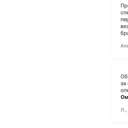
Пр
сп
пе
ве
бр
Ал
Об
за
оп
Ом
Л.,