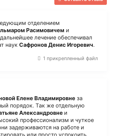
аведующим отделением
льмаром Расимовичем
и
 дальнейшее лечение обеспечивал
ат наук
Сафронов Денис Игоревич
.
1 прикрепленный файл
новой Елене Владимировне
за
ный порядок. Так же отдельную
Татьяне Александровне
и
ысокий профессионализм и чуткое
они задерживаются на работе и
ьтировать или просто успокоить