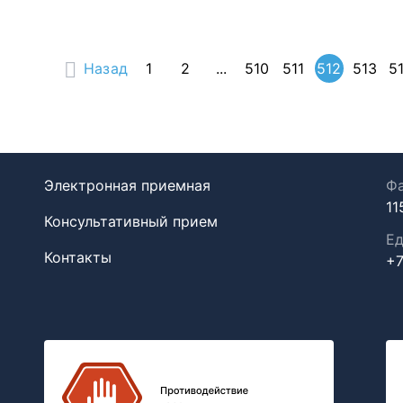
Назад
1
2
...
510
511
512
513
5
Электронная приемная
Фа
11
Консультативный прием
Ед
Контакты
+7