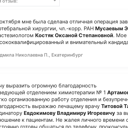
м отзыв:
 октября мне была сделана отличная операция з
ртебральной хирургии, чл.-корр. РАН
Мусаевым Э
астезиологом
Костяк Оксаной Степановной
. Мое
сококвалифицированный и внимательный кандид
дмила Николаевна П., Екатеринбург
чу выразить огромную благодарность
ведующей отделением химиотерапии № 1
Артамо
тко организованную работу отделения и безупреч
агодарность выражаю лечащему врачу
Титовой 
динатору
Евдокимову Владимиру Игоревичу
за в
ношение к пациентам. Не жалея личного времени 
стоянно готовы общаться по телефону, проконсул