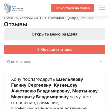
Записаться на прием
НМИЦ онкологии им. Н.Н. Блохина
/
О центре
/
Отзывы
Отзывы
Открыть меню раздела
Оставить отзыв
О ком отзыв:
Хочу поблагодарить
Емельянову
Галину Сергеевну
,
Кузнецову
Анастасию Владимировну
,
Мартынову
Маргариту Владимировну
за чуткое
отношение, внимание,
профессиональное и качественное