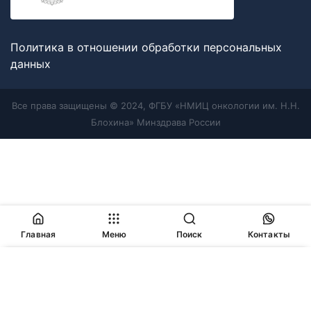
Политика в отношении обработки персональных
данных
Все права защищены © 2024, ФГБУ «НМИЦ онкологии им. Н.Н.
Блохина» Минздрава России
Главная
Меню
Поиск
Контакты
Продолжая работу с сайтом, Вы соглашаетесь с
политикой
в отношении обработки персональных данных
и
разрешаете
использование cookie-файлов
, которые мы