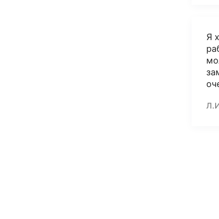
Я 
ра
мо
за
оч
Л.И