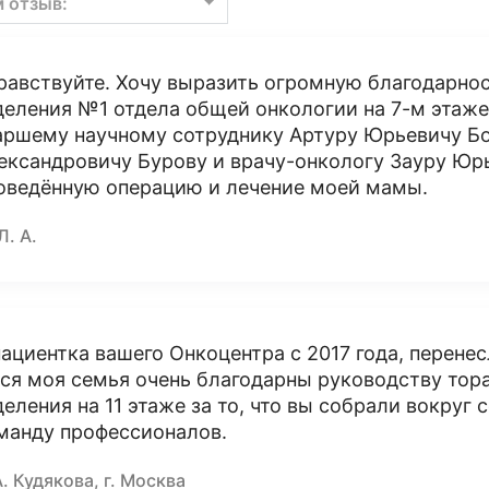
м отзыв:
равствуйте. Хочу выразить огромную благодарно
деления №1 отдела общей онкологии на 7-м этаже,
аршему научному сотруднику Артуру Юрьевичу Бо
ександровичу Бурову и врачу-онкологу Зауру Юр
оведённую операцию и лечение моей мамы.
Л. А.
пациентка вашего Онкоцентра с 2017 года, перене
вся моя семья очень благодарны руководству тор
деления на 11 этаже за то, что вы собрали вокруг
манду профессионалов.
А. Кудякова, г. Москва