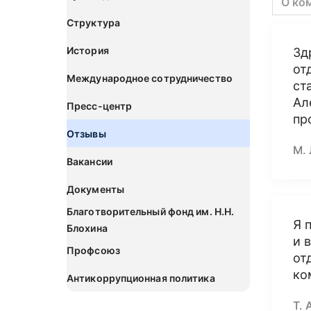
О ко
Структура
История
Зд
от
Международное сотрудничество
ст
Ал
Пресс-центр
пр
Отзывы
М. 
Вакансии
Документы
Благотворительный фонд им. Н.Н.
Я 
Блохина
и 
Профсоюз
от
ко
Антикоррупционная политика
Т. 