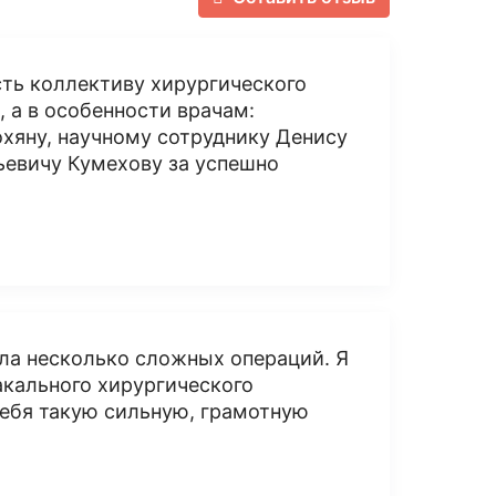
сть коллективу хирургического
 а в особенности врачам:
хяну, научному сотруднику Денису
ьевичу Кумехову за успешно
сла несколько сложных операций. Я
акального хирургического
 себя такую сильную, грамотную