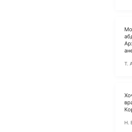
Мо
аб
Ар
ан
Т. 
Хо
вр
Ко
Н. 