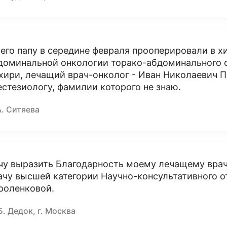
его папу в середине февраля прооперировали в 
доминальной онкологии торако-абдоминального о
хири, лечащий врач-онколог - Иван Николаевич П
естезиологу, фамилии которого не знаю.
А. Ситяева
чу выразить Благодарность моему лечащему врач
ачу высшей категории Научно-консультативного 
роленковой.
Б. Дедок, г. Москва