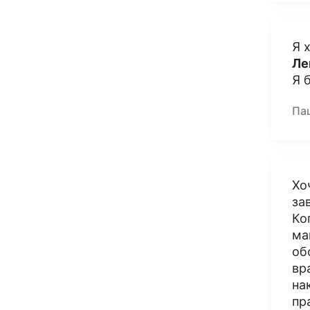
Я 
Ле
Я 
Па
Хо
за
Ко
ма
об
вр
на
пр