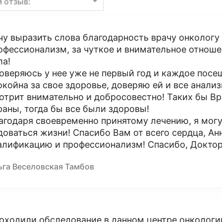
м отзыв:
чу выразить слова благодарность врачу онкологу
офессионализм, за чуткое и внимательное отношен
ла!
оверяюсь у нее уже не первый год и каждое посещ
окойна за свое здоровье, доверяю ей и все анализ
отрит внимательно и добросовестно! Таких бы В
раны, тогда бы все были здоровы!
агодаря своевременно принятому лечению, я могу
доваться жизни! Спасибо Вам от всего сердца, Ан
алификацию и профессионализм! Спасибо, Доктор
ьга Веселовская Тамбов
оходили обследование в данном центре онкологии