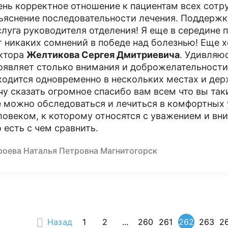
ень корректное отношение к пациентам всех сотр
ъяснение последовательности лечения. Поддержка 
слуга руководителя отделения! Я еще в середине 
т никаких сомнений в победе над болезнью! Еще 
ктора
Желтикова Сергея Дмитриевича
. Удивляюс
оявляет столько внимания и доброжелательности
ходится одновременно в нескольких местах и дер
чу сказать огромное спасибо вам всем что вы таки
е можно обследоваться и лечиться в комфортных 
ловеком, к которому относятся с уважением и вн
о есть с чем сравнить.
роева Наталья Петровна Магнитогорск
Назад
1
2
...
260
261
262
263
2