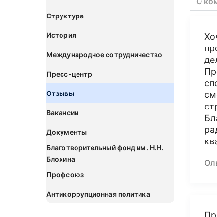
О ко
Структура
История
Хо
пр
Международное сотрудничество
де
Пр
Пресс-центр
сп
Отзывы
см
ст
Вакансии
Бл
ра
Документы
кв
Благотворительный фонд им. Н.Н.
Блохина
Ол
Профсоюз
Антикоррупционная политика
Пр