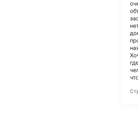
оч
об
за
не
до
пр
на
Хо
гд
че
чт
Ст