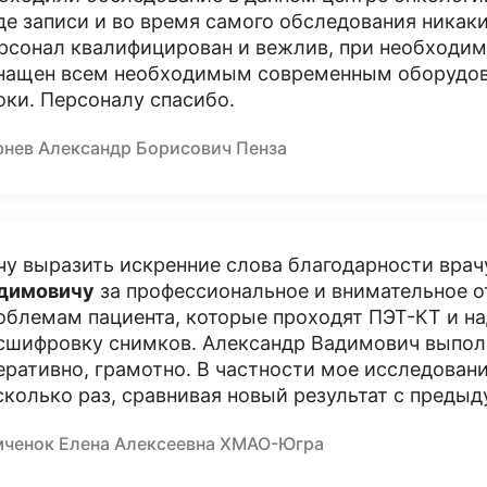
де записи и во время самого обследования никак
рсонал квалифицирован и вежлив, при необходи
нащен всем необходимым современным оборудова
оки. Персоналу спасибо.
рнев Александр Борисович Пенза
чу выразить искренние слова благодарности вра
димовичу
за профессиональное и внимательное от
облемам пациента, которые проходят ПЭТ-КТ и на
сшифровку снимков. Александр Вадимович выпол
еративно, грамотно. В частности мое исследова
сколько раз, сравнивая новый результат с преды
мченок Елена Алексеевна ХМАО-Югра