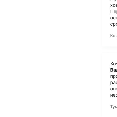
хо
Пе
ос
ср
Ко
Хо
Ва
пр
ра
оп
не
Ту