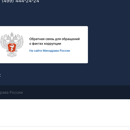
 (499) 444-24-24
х
рава России