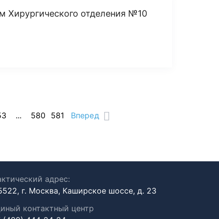
м Хирургического отделения №10
53
...
580
581
Вперед
ктический адрес:
5522, г. Москва, Каширское шоссе, д. 23
иный контактный центр