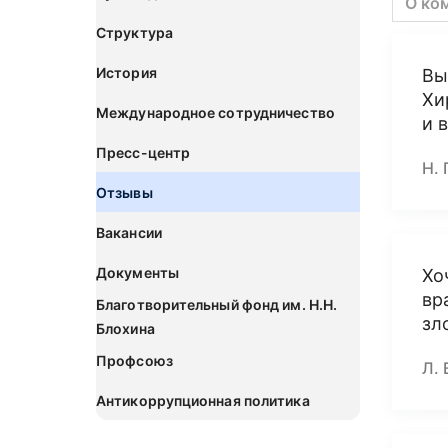
О ко
Структура
История
Вы
Хи
Международное сотрудничество
и 
Пресс-центр
Н. 
Отзывы
Вакансии
Документы
Хо
вр
Благотворительный фонд им. Н.Н.
зл
Блохина
Профсоюз
Л. 
Антикоррупционная политика