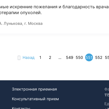
мые искренние пожелания и благодарность врача
отерапии опухолей.
А. Лунькова, г. Москва
Назад
1
2
...
549
550
551
552
5
Электронная приемная
Фа
11
Консультативный прием
Ед
Контакты