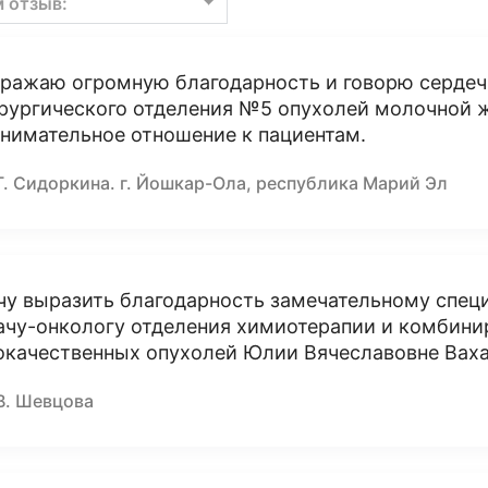
м отзыв:
ражаю огромную благодарность и говорю сердеч
рургического отделения №5 опухолей молочной ж
внимательное отношение к пациентам.
Г. Сидоркина. г. Йошкар-Ола, республика Марий Эл
чу выразить благодарность замечательному спец
ачу-онкологу отделения химиотерапии и комбини
окачественных опухолей Юлии Вячеславовне Вах
В. Шевцова