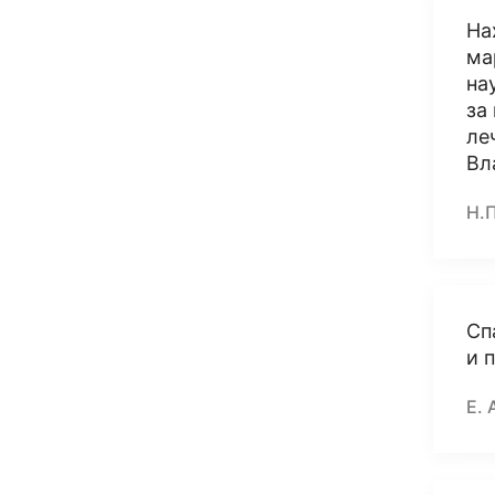
На
ма
на
за
ле
Вл
Н.
Сп
и 
Е. 