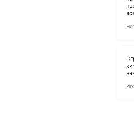
пр
вс
Не
Ог
хи
ня
Иг