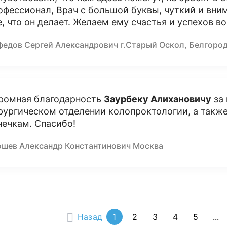
офессионал, Врач с большой буквы, чуткий и вни
е, что он делает. Желаем ему счастья и успехов во
федов Сергей Александрович г.Старый Оскол, Белгоро
ромная благодарность
Заурбеку Алихановичу
за 
рургическом отделении колопроктологии, а такж
нечкам. Спасибо!
ошев Александр Константинович Москва
Назад
1
2
3
4
5
...