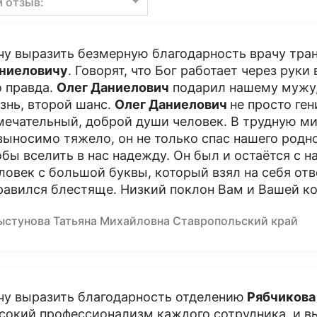
м отзыв:
чу выразить безмерную благодарность врачу тра
ниеловичу
. Говорят, что Бог работает через руки
о правда.
Олег Даниелович
подарил нашему мужу,
знь, второй шанс.
Олег Даниелович
не просто ге
мечательный, доброй души человек. В трудную ми
выносимо тяжело, он не только спас нашего родно
обы вселить в нас надежду. Он был и остаётся с н
ловек с большой буквы, который взял на себя отв
равился блестяще. Низкий поклон Вам и Вашей к
ыстунова Татьяна Михайловна Ставропольский край
чу выразить благодарность отделению
Рябчикова
сокий профессионализм каждого сотрудника, и вы