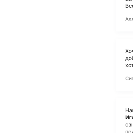
Вс
Ал
Хо
до
хо
Си
На
Иг
оз
по