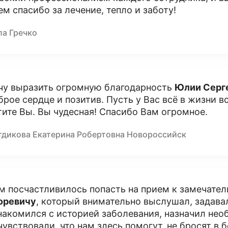
ем спасибо за лечение, тепло и заботу!
ла Гречко
чу выразить огромную благодарность
Юлии Серг
брое сердце и позитив. Пусть у Вас всё в жизни в
тите Вы. Вы чудесная! Спасибо Вам огромное.
тдикова Екатерина Робертовна Новороссийск
м посчастливилось попасть на прием к замечате
оревичу
, который внимательно выслушал, задав
накомился с историей заболевания, назначил не
чувствовали, что нам здесь помогут, не бросят в 