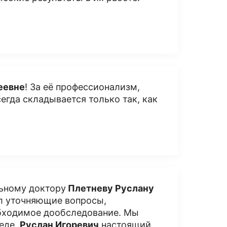
еевне
! За её профессионализм,
сегда складывается только так, как
льному доктору
Плетневу Руслану
ал уточняющие вопросы,
обходимое дообследование. Мы
беде.
Руслан Игоревич
настоящий