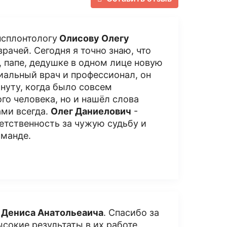
нсплонтологу
Олисову Олегу
 врачей. Сегодня я точно знаю, что
 папе, дедушке в одном лице новую
ниальный врач и профессионал, он
нуту, когда было совсем
го человека, но и нашёл слова
ами всегда.
Олег Даниелович
-
етственность за чужую судьбу и
оманде.
 Дениса Анатольеаича
. Спасибо за
сокие результаты в их работе.