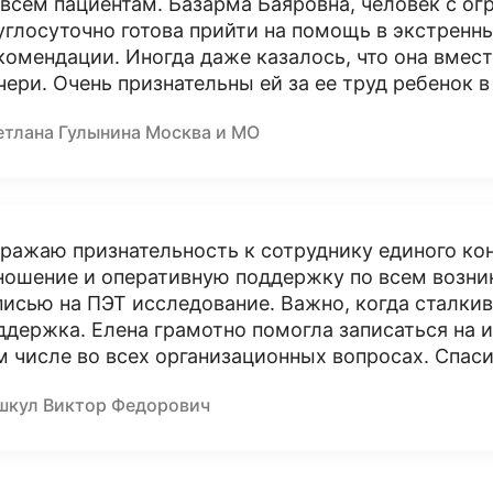
 всем пациентам. Базарма Баяровна, человек с о
углосуточно готова прийти на помощь в экстренн
комендации. Иногда даже казалось, что она вмес
чери. Очень признательны ей за ее труд ребенок 
етлана Гулынина Москва и МО
ражаю признательность к сотруднику единого кон
ношение и оперативную поддержку по всем возн
писью на ПЭТ исследование. Важно, когда сталки
ддержка. Елена грамотно помогла записаться на и
м числе во всех организационных вопросах. Спас
шкул Виктор Федорович