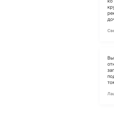
ко
кр
ре
до
Св
Вы
от
за
по
то
Ла