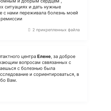
громным и добрым сердцем ,
ых ситуациях и дать нужные
те с нами переживала болезнь моей
в ремиссии
2 прикрепленных файла
тактного центра
Елене
, за доброе
икающим вопросам сввязанных с
ваешься с болезнью была
сследование и сориентироваться, в
ибо Вам.