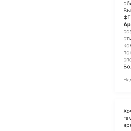
об
Вы
ФГ
Ар
со
ст
ко
по
сп
Бо
На
Хо
ге
вр