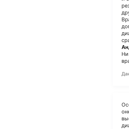
ре
др
Вр
до
ди
ср
Ан
Ни
вр
Да
Ос
он
вы
ди