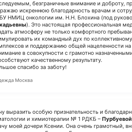
следуемым, безграничные внимание и доброту, п
ражаю искреннюю благодарность врачам и сотру
БУ НМИЦ онкологии им. Н.Н. Блохина (под руково
кадьевны
). Это настоящая профессиональная ме
здать атмосферу не только комфортного пребывани
имулировать их командный дух по коллективном
мплексов и поддержанию общей нацеленности на р
нимание в совокупности с грамотно назначенны
особствуют качественному результату.
льшое спасибо за заботу!
дежда Москва
чу выразить особую признательность и благодарн
матологии и химиотерапии № 1 РДКБ –
Пурбуевой
ачу моей дочери Ксении. Она очень грамотный, в