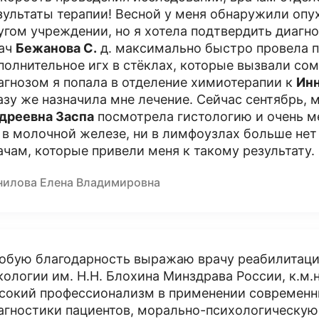
зультаты терапии! Весной у меня обнаружили опух
угом учреждении, но я хотела подтвердить диагно
ач
Бежанова
С.
д. максимально быстро провела п
полнительное игх в стёклах, которые вызвали сом
агнозом я попала в отделение химиотерапии к
Инн
азу же назначила мне лечение. Сейчас сентябрь,
дреевна Заспа
посмотрела гистологию и очень ме
 в молочной железе, ни в лимфоузлах больше нет
ачам, которые привели меня к такому результату.
нилова Елена Владимировна
обую благодарность выражаю врачу реабилитац
кологии им. Н.Н. Блохина Минздрава России, к.м.
сокий профессионализм в применении современ
агностики пациентов, морально-психологическую