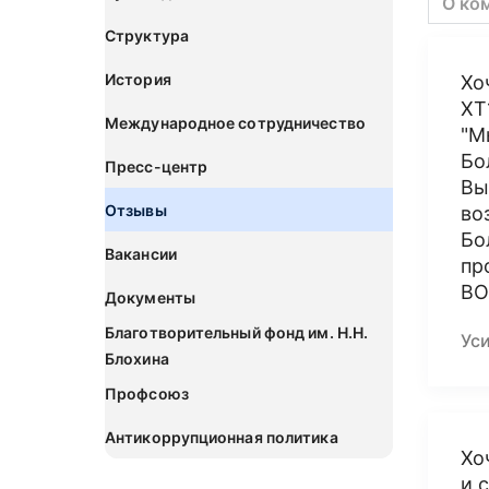
О ко
Структура
История
Хо
ХТ
Международное сотрудничество
"М
Бо
Пресс-центр
Вы
Отзывы
во
Бо
Вакансии
пр
ВО
Документы
Благотворительный фонд им. Н.Н.
Ус
Блохина
Профсоюз
Антикоррупционная политика
Хо
и 