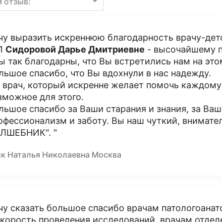
м отзыв:
чу выразить искреннюю благодарность врачу-дет
1
Сидоровой Дарье Дмитриевне
- высочайшему п
ы так благодарны, что Вы встретились нам на эт
льшое спасибо, что Вы вдохнули в нас надежду.
 врач, который искренне желает помочь каждому 
зможное для этого.
льшое спасибо за Ваши старания и знания, за Ваш
офессионализм и заботу. Вы наш чуткий, внимате
ЛШЕБНИК". "
ик Наталья Николаевна Москва
чу сказать большое спасибо врачам патологоанат
скорость проведения исследований, врачам отдел