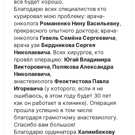
всё будет хорошо.
Благодарю всех специалистов кто
курировал мою проблему: врача-
онколога
Романенко Нину Васильевну
,
прекрасного опытного доктора; врача-
онколога
Гевель Семёна Сергеевича
;
врача узи
Бердникова Сергея
Николаевича
. Всех хирургов, кто
провёл операцию:
Югай Владимира
Викторовича, Полякова Александра
Николаевича
,
анастезиолога
Феоктистова Павла
Игоревича
(у которого, если я не
ошибаюсь, в этом году будет 30 лет
как он работает в клинике). Операция
прошла успешно в том числе
благодаря грамотному анастезиологу.
Спасибо вам большое!
Благодарю ординатора
Халимбекову