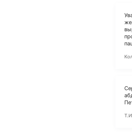
Ув
же
вы
пр
па
Ко
Се
аб
Пе
Т.И