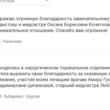
м отзыв:
ражаю огромную благодарность замечательному
дистову и медсестре Оксане Борисовне Кочетко
внимательное отношение. Спасибо вам огромное!
П. Лачинова
ходилась в хирургическом торакальном отделении с
тела выразить свою благодарность за оказанную
имание, участие моим лечащим врачам Амиру Гус
адимировне Циганковой, старшей медсестре Люб
. Зубарева г. Курган