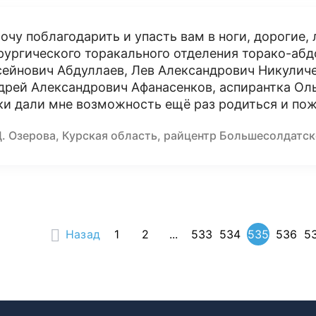
хочу поблагодарить и упасть вам в ноги, дорогие
рургического торакального отделения торако-абд
сейнович Абдуллаев, Лев Александрович Никулич
дрей Александрович Афанасенков, аспирантка Ол
ки дали мне возможность ещё раз родиться и пож
Д. Озерова, Курская область, райцентр Большесолдатск
Назад
1
2
...
533
534
535
536
5