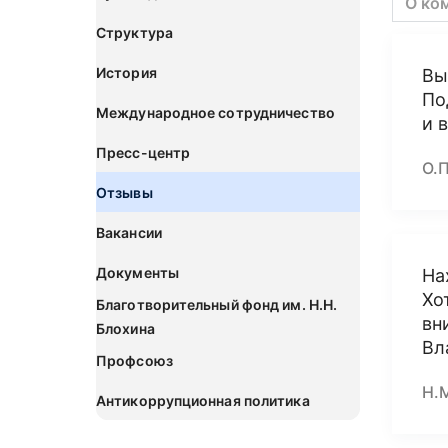
О ко
Структура
История
Вы
По
Международное сотрудничество
и 
Пресс-центр
О.
Отзывы
Вакансии
Документы
На
Хо
Благотворительный фонд им. Н.Н.
вн
Блохина
Вл
Профсоюз
Н.М
Антикоррупционная политика