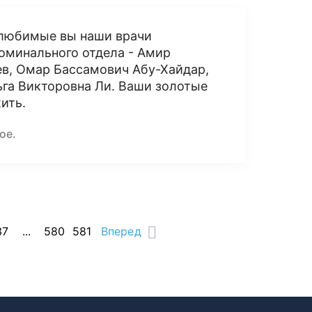
, любимые вы наши врачи
оминального отдела - Амир
ев, Омар Бассамович Абу-Хайдар,
ьга Викторовна Ли. Ваши золотые
ить.
ое.
37
...
580
581
Вперед