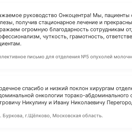
ажаемое руководство Онкоцентра! Мы, пациенты
лезы, получив стационарное лечение и прекрасн
ражаем огромную благодарность сотрудникам от
офессионализм, чуткость, грамотность, ответстве
циентам.
ллективное письмо для отделения №5 опухолей молоч
рдечное спасибо и низкий поклон хирургам отде
доминальной онкологии торако-абдоминального о
тровичу Никулину и Ивану Николаевичу Перегоро
. Буркова, г.Щёлково, Московская область.