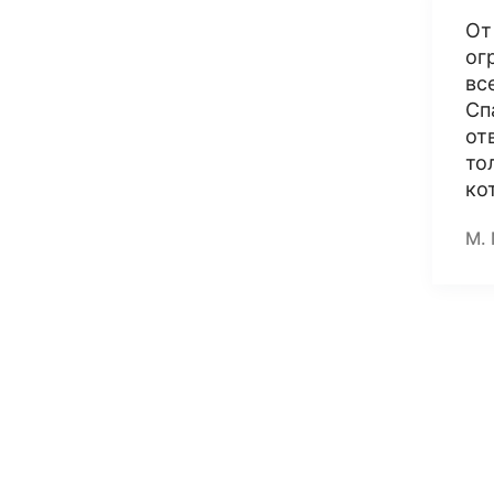
От
ог
вс
Сп
от
то
ко
М.