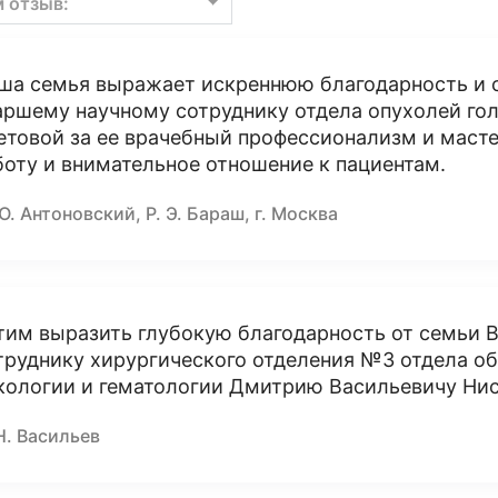
м отзыв:
ша семья выражает искреннюю благодарность и 
аршему научному сотруднику отдела опухолей го
етовой за ее врачебный профессионализм и масте
боту и внимательное отношение к пациентам.
Ю. Антоновский, Р. Э. Бараш, г. Москва
тим выразить глубокую благодарность от семьи 
труднику хирургического отделения №3 отдела о
кологии и гематологии Дмитрию Васильевичу Нис
Н. Васильев