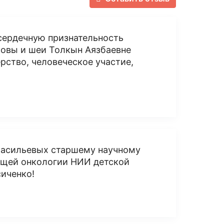
сердечную признательность
ловы и шеи Толкын Аязбаевне
рство, человеческое участие,
Васильевых старшему научному
бщей онкологии НИИ детской
иченко!