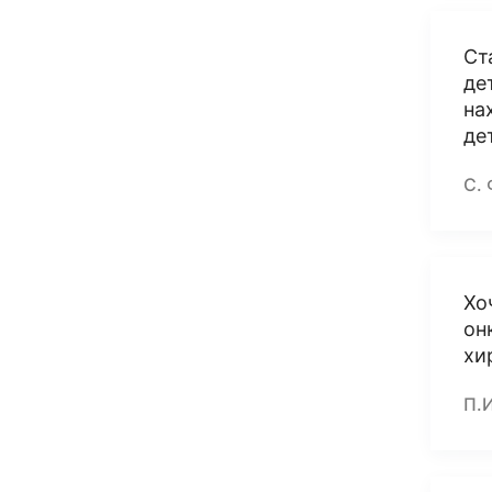
Ст
де
на
де
С. 
Хо
он
хи
П.