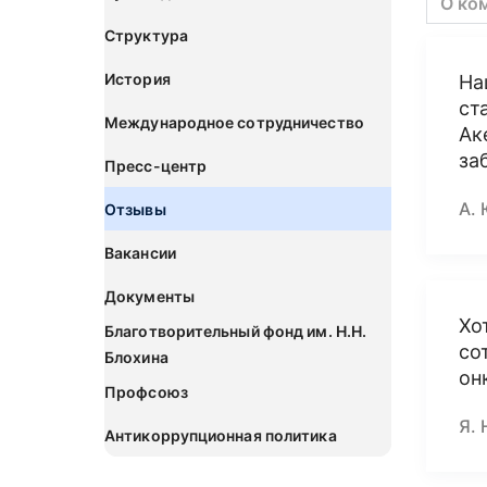
О ко
Структура
История
На
ст
Международное сотрудничество
Ак
за
Пресс-центр
А. 
Отзывы
Вакансии
Документы
Хо
Благотворительный фонд им. Н.Н.
со
Блохина
он
Профсоюз
Я. 
Антикоррупционная политика