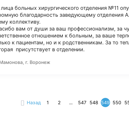
 лица больных хирургического отделения №11 оп
ромную благодарность заведующему отделения А
ему коллективу.
асибо вам от души за ваш профессионализм, за чу
ветственное отношением к больным, за ваше терп
лько к пациентам, но и к родственникам. За то т
торая присутствует в отделении.
 Мамонова, г. Воронеж
Назад
1
2
...
547
548
549
550
5