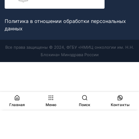
Политика в отношении обработки персональных
данных
Все права защищены © 2024, ФГБУ «НМИЦ онкологии им. Н.Н.
Блохина» Минздрава России
Главная
Меню
Поиск
Контакты
Продолжая работу с сайтом, Вы соглашаетесь с
политикой
в отношении обработки персональных данных
и
разрешаете
использование cookie-файлов
, которые мы