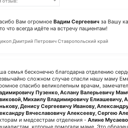
м отзыв:
асибо Вам огромное
Вадим Сергеевич
за Вашу ка
 то что всегда идёте на встречу пациентам!
декоп Дмитрий Петрович Ставропольский край
ша семья бесконечно благодарна отделению серде
езвычайно сложном случае спасли нашу маму Ем
ромное спасибо великолепным врачам, замечат
адимировичу Пузенко, Аслану Валерьевичу Мам
виковой, Михаилу Владимировичу Елиашевичу, 
нькову, Денису Сергеевичу Иванову, Александр
ександру Вячеславовичу Алексееву, Сергею Ал
кторам и медсестрам отделения -
Алине Мусаев
ециалистам, которые помогали маме. Это образе