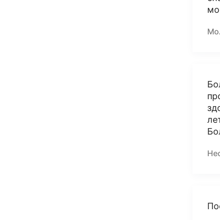
мо
Мо
Бо
пр
зд
ле
Бо
Не
По