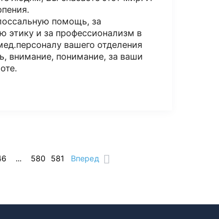
рпения.
лоссальную помощь, за
ую этику и за профессионализм в
мед.персоналу вашего отделения
ь, внимание, понимание, за ваши
оте.
46
...
580
581
Вперед