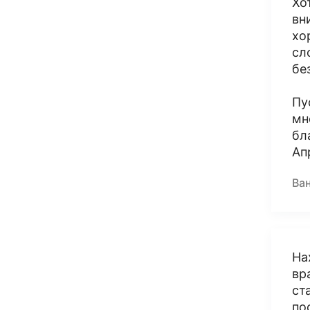
Хо
вн
хо
сл
бе
Пу
мн
бл
Ап
Ва
На
вр
ст
по