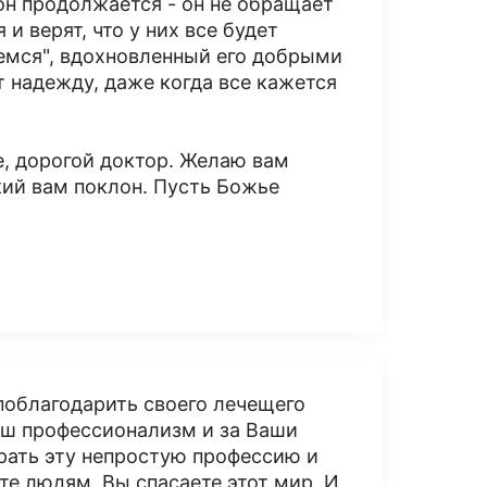
он продолжается - он не обращает
и верят, что у них все будет
емся", вдохновленный его добрыми
т надежду, даже когда все кажется
е, дорогой доктор. Желаю вам
зкий вам поклон. Пусть Божье
у поблагодарить своего лечещего
аш профессионализм и за Ваши
брать эту непростую профессию и
те людям, Вы спасаете этот мир. И