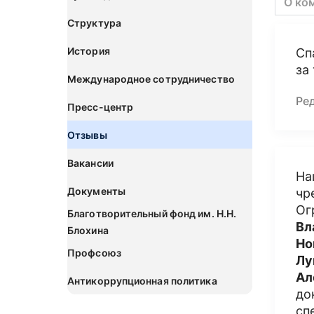
О ко
Структура
История
Сп
за
Международное сотрудничество
Ре
Пресс-центр
Отзывы
Вакансии
На
Документы
чр
Ог
Благотворительный фонд им. Н.Н.
Вл
Блохина
Но
Профсоюз
Лу
Ал
Антикоррупционная политика
до
сп