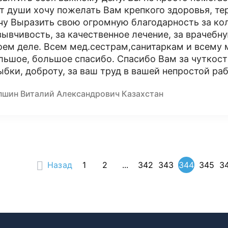
от души хочу пожелать Вам крепкого здоровья, те
чу Выразить свою огромную благодарность за ко
зывчивость, за качественное лечение, за врачебн
оем деле. Всем мед.сестрам,санитаркам и всему 
льшое, большое спасибо. Спасибо Вам за чуткост
ыбки, доброту, за ваш труд в вашей непростой раб
пшин Виталий Александрович Казахстан
Назад
1
2
...
342
343
344
345
3