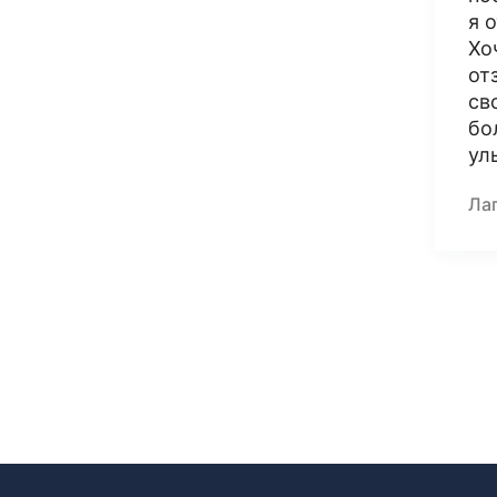
я 
Хо
от
св
бо
ул
Ла