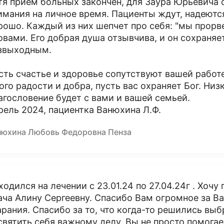
тя прием больных закончен, для Заура Юрьевича 
имания на личное время. Пациенты ждут, надеются 
рошо. Каждый из них шепчет про себя: "мы прорв
овами. Его добрая душа отзывчива, и он сохраняе
звыходным.
сть счастье и здоровье сопутствуют вашей работ
ого радости и добра, пусть вас охраняет Бог. Ни
агословение будет с вами и вашей семьей.
рель 2024, пациентка Ванюхина Л.Ф.
нюхина Любовь Федоровна Пенза
ходился на лечении с 23.01.24 по 27.04.24г . Хоч
ача Алину Сергеевну. Спасибо Вам огромное за В
арания. Спасибо за то, что когда-то решились вы
святить себя важному делу. Вы не просто помогае