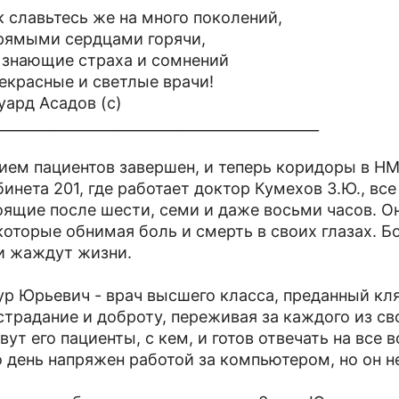
к славьтесь же на много поколений,
рямыми сердцами горячи,
 знающие страха и сомнений
екрасные и светлые врачи!
уард Асадов (с)
_____________________________________________
ием пациентов завершен, и теперь коридоры в НМ
бинета 201, где работает доктор Кумехов З.Ю., вс
оящие после шести, семи и даже восьми часов. О
которые обнимая боль и смерть в своих глазах. Б
и жаждут жизни.
ур Юрьевич - врач высшего класса, преданный кля
страдание и доброту, переживая за каждого из сво
вут его пациенты, с кем, и готов отвечать на все
о день напряжен работой за компьютером, но он н