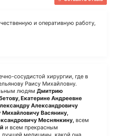
чественную и оперативную работу,
чно-сосудистой хирургии, где в
ельянову Раису Михайловну.
ельным людям
Дмитрию
бетову, Екатерине Андреевне
Александру Александровичу
у Михайловичу Васянину,
ександровичу Меснянкину,
всем
ой
и всем прекрасным
ц лучшей медицины, какой она