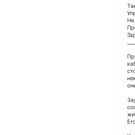
Та
Уп
Не
Пр
Эд
___
Пр
ка
ст
не
он
За
со
жи
Ег