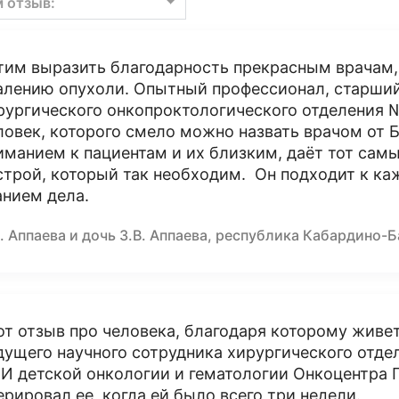
м отзыв:
тим выразить благодарность прекрасным врачам,
алению опухоли. Опытный профессионал, старший
рургического онкопроктологического отделения №
ловек, которого смело можно назвать врачом от Бо
иманием к пациентам и их близким, даёт тот сам
строй, который так необходим. Он подходит к ка
анием дела.
. Аппаева и дочь З.В. Аппаева, республика Кабардино-
от отзыв про человека, благодаря которому живет
дущего научного сотрудника хирургического отд
И детской онкологии и гематологии Онкоцентра 
ерировал ее, когда ей было всего три недели.