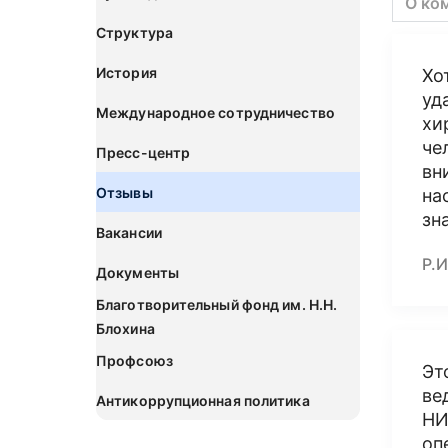
О ко
Структура
История
Хо
уд
Международное сотрудничество
хи
че
Пресс-центр
вн
Отзывы
на
зн
Вакансии
Р.И
Документы
Благотворительный фонд им. Н.Н.
Блохина
Профсоюз
Эт
ве
Антикоррупционная политика
НИ
оп