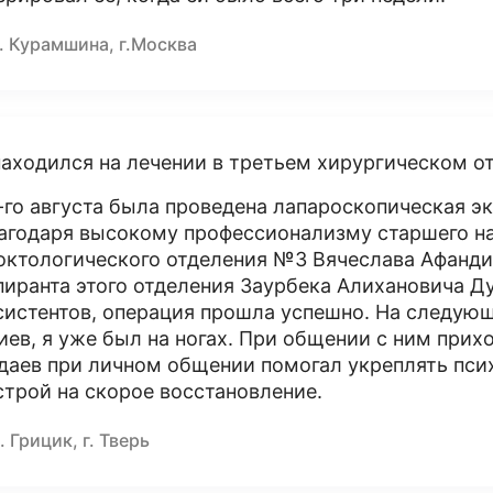
. Курамшина, г.Москва
находился на лечении в третьем хирургическом от
-го августа была проведена лапароскопическая э
агодаря высокому профессионализму старшего на
октологического отделения №3 Вячеслава Афандие
пиранта этого отделения Заурбека Алихановича Д
систентов, операция прошла успешно. На следующ
иев, я уже был на ногах. При общении с ним прих
даев при личном общении помогал укреплять пси
строй на скорое восстановление.
. Грицик, г. Тверь