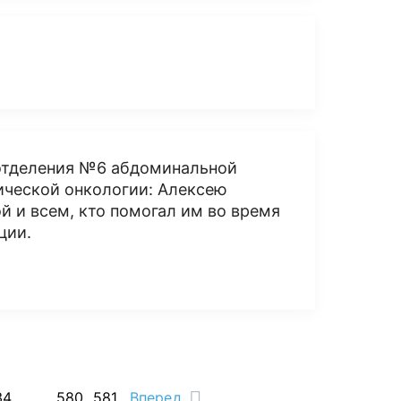
отделения №6 абдоминальной
ической онкологии: Алексею
й и всем, кто помогал им во время
ции.
34
...
580
581
Вперед