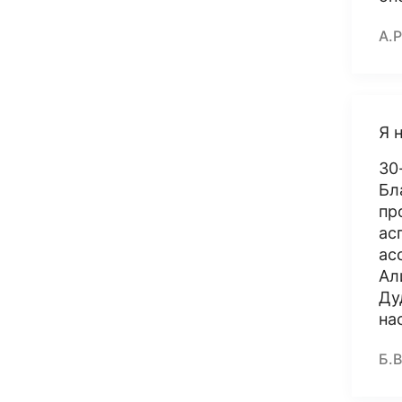
А.Р
Я 
30
Бл
пр
ас
ас
Ал
Ду
на
Б.В