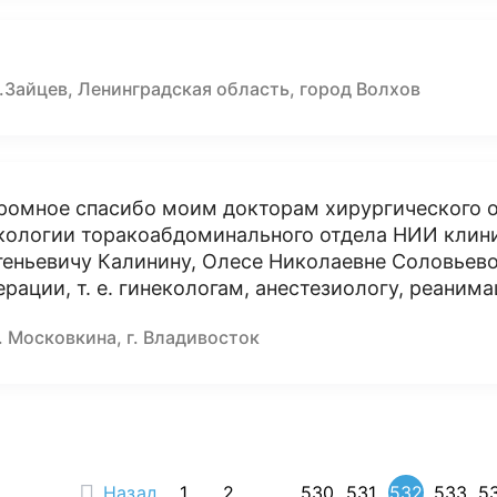
.Зайцев, Ленинградская область, город Волхов
ромное спасибо моим докторам хирургического 
кологии торакоабдоминального отдела НИИ клин
геньевичу Калинину, Олесе Николаевне Соловьево
ерации, т. е. гинекологам, анестезиологу, реанима
. Московкина, г. Владивосток
Назад
1
2
...
530
531
532
533
5