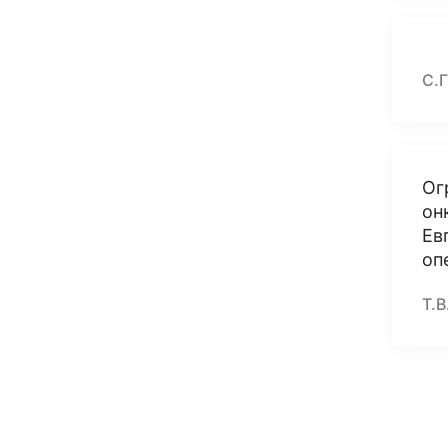
С.Г
Ог
он
Ев
оп
Т.В