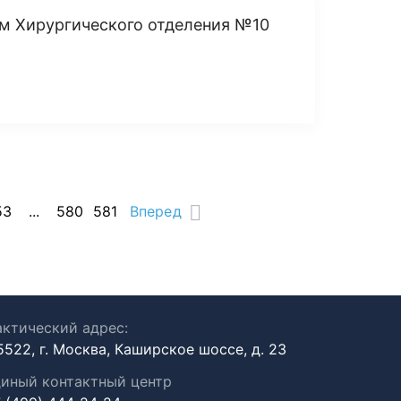
м Хирургического отделения №10
53
...
580
581
Вперед
ктический адрес:
5522, г. Москва, Каширское шоссе, д. 23
иный контактный центр