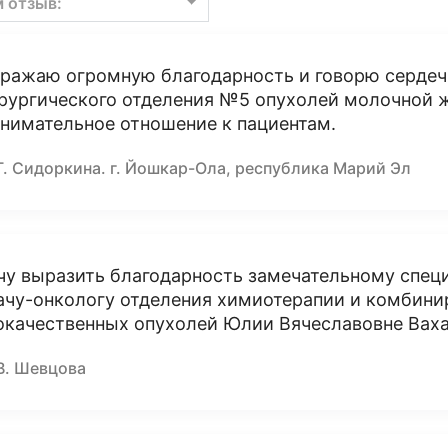
м отзыв:
ражаю огромную благодарность и говорю сердеч
рургического отделения №5 опухолей молочной ж
внимательное отношение к пациентам.
Г. Сидоркина. г. Йошкар-Ола, республика Марий Эл
чу выразить благодарность замечательному спец
ачу-онкологу отделения химиотерапии и комбини
окачественных опухолей Юлии Вячеславовне Вах
В. Шевцова