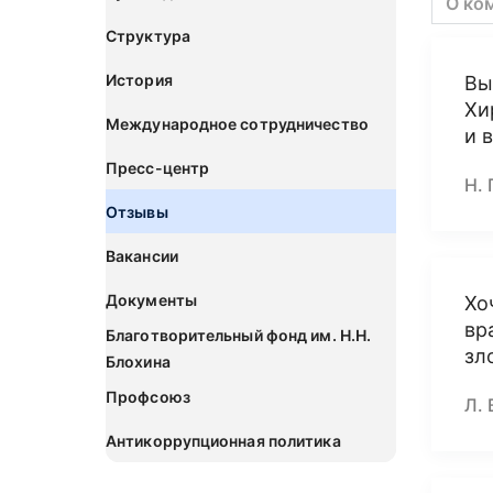
О ко
Структура
История
Вы
Хи
Международное сотрудничество
и 
Пресс-центр
Н. 
Отзывы
Вакансии
Документы
Хо
вр
Благотворительный фонд им. Н.Н.
зл
Блохина
Профсоюз
Л. 
Антикоррупционная политика