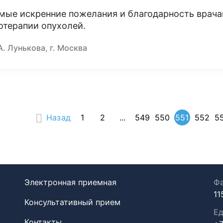
мые искренние пожелания и благодарность врача
отерапии опухолей.
А. Лунькова, г. Москва
Назад
1
2
...
549
550
551
552
5
Электронная приемная
Фа
11
Консультативный прием
Ед
Контакты