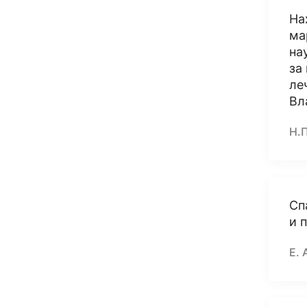
На
ма
на
за
ле
Вл
Н.
Сп
и 
Е. 