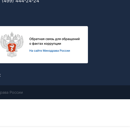
 (499) 444-24-24
х
рава России