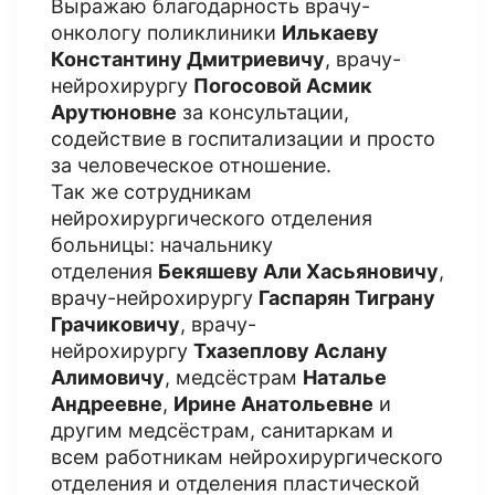
Выражаю благодарность врачу-
онкологу поликлиники
Илькаеву
Константину Дмитриевичу
, врачу-
нейрохирургу
Погосовой Асмик
Арутюновне
за консультации,
содействие в госпитализации и просто
за человеческое отношение.
Так же сотрудникам
нейрохирургического отделения
больницы: начальнику
отделения
Бекяшеву Али Хасьяновичу
,
врачу-нейрохирургу
Гаспарян Тиграну
Грачиковичу
, врачу-
нейрохирургу
Тхазеплову Аслану
Алимовичу
, медсёстрам
Наталье
Андреевне
,
Ирине Анатольевне
и
другим медсёстрам, санитаркам и
всем работникам нейрохирургического
отделения и отделения пластической