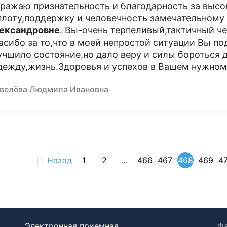
ражаю признательность и благодарность за высо
плоту,поддержку и человечность замечательному
ександровне
. Вы-очень терпеливый,тактичный ч
асибо за то,что в моей непростой ситуации Вы по
учшило состояние,но дало веру и силы бороться 
дежду,жизнь.Здоровья и успехов в Вашем нужном
велёва Людмила Ивановна
Назад
1
2
...
466
467
468
469
4
Электронная приемная
Фа