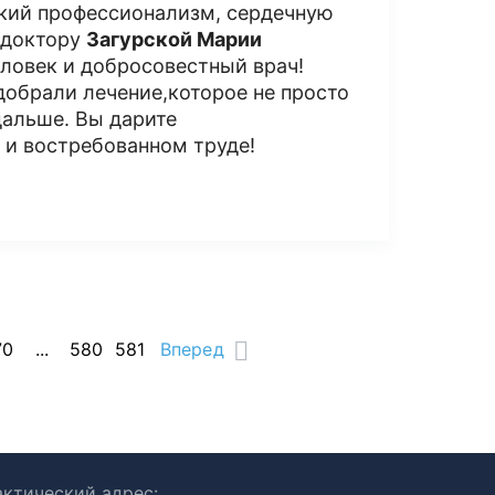
кий профессионализм, сердечную
 доктору
Загурской Марии
еловек и добросовестный врач!
добрали лечение,которое не просто
дальше. Вы дарите
 и востребованном труде!
70
...
580
581
Вперед
ктический адрес: