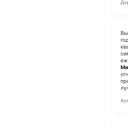
До
Вы
го
кв
си
еж
Ми
от
пр
лу
Ах