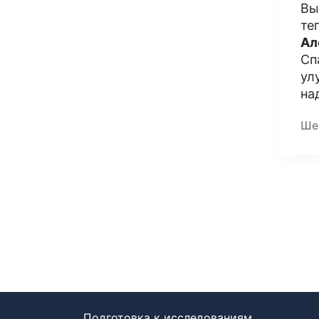
Вы
те
Ал
Сп
ул
на
Ше
Подготовка к исследованиям