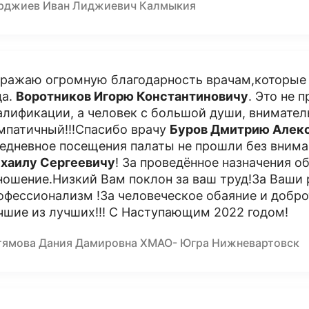
рджиев Иван Лиджиевич Калмыкия
ражаю огромную благодарность врачам,которые 
да.
Воротников Игорю Константиновичу
. Это не 
алификации, а человек с большой души, внимате
мпатичный!!!Спасибо врачу
Буров Дмитрию Алек
едневное посещения палаты не прошли без вним
хаилу Сергеевичу
! За проведённое назначения о
ношение.Низкий Вам поклон за ваш труд!За Ваши р
офессионализм !За человеческое обаяние и добро
чшие из лучших!!! С Наступающим 2022 годом!
тямова Дания Дамировна ХМАО- Югра Нижневартовск