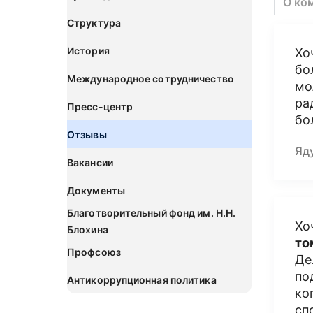
О ко
Структура
История
Хо
бо
Международное сотрудничество
мо
ра
Пресс-центр
бо
Отзывы
Яд
Вакансии
Документы
Благотворительный фонд им. Н.Н.
Хо
Блохина
то
Профсоюз
Де
по
Антикоррупционная политика
ко
сп