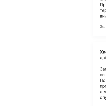
Пр
те
вн
Зе
Ха
да
За
вы
По
пр
ле
оп