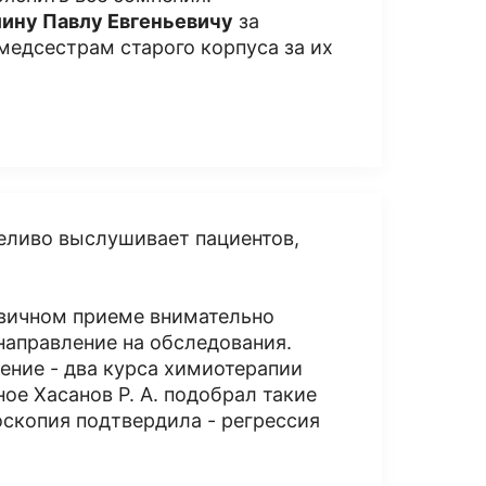
лину Павлу Евгеньевичу
за
медсестрам старого корпуса за их
еливо выслушивает пациентов,
ервичном приеме внимательно
направление на обследования.
ение - два курса химиотерапии
ное Хасанов Р. А. подобрал такие
оскопия подтвердила - регрессия