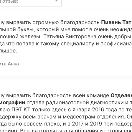
м отзыв:
чу выразить огромную благодарность
Пивень Тат
льшой буквы, который мне помог в очень неожида
лочной железы. Татьяна Викторовна очень добрый
да что попала к такому специалисту и профисиан
льшое.
ута Анна
чу выразить благодарность всей команде
Отделе
мографии
отдела радиоизотопной диагностики и 
лаю ПЭТ КТ только здесь с января 2016 года по т
ддержку всем врачам и медсестрам отделения. Он
гда было совсем плохо, и в 2017 и 2019 при подоз
окойно. Всегда открыты для общения и готовы пр