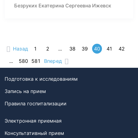
Безруких Екатерина Сергеевна Ижевск
Назад
1
2
...
38
39
40
41
42
...
580
581
Вперед
Подготовка к исследованиям
Запись на прием
Правила госпитализации
Электронная приемная
Консультативный прием