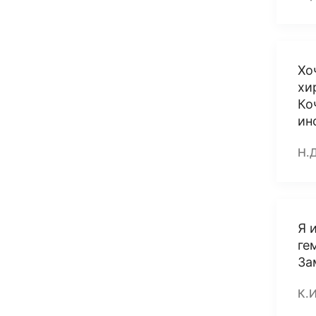
Хо
хи
Ко
ин
Н.
Я 
ге
За
К.И