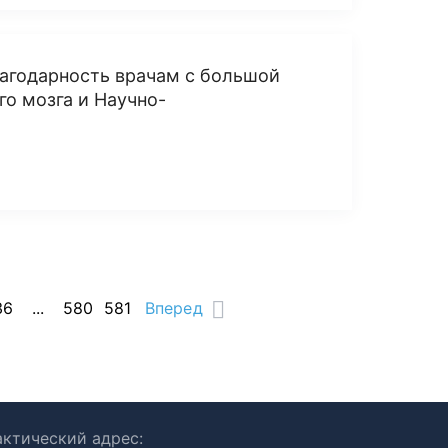
агодарность врачам с большой
го мозга и Научно-
36
...
580
581
Вперед
ктический адрес: