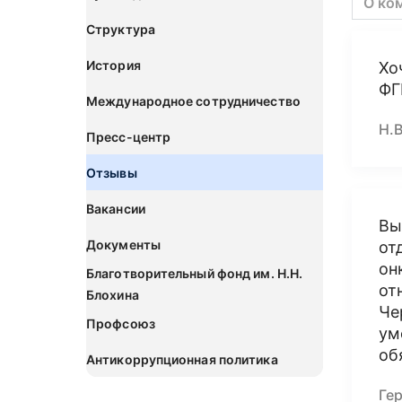
О ко
Структура
История
Хо
ФГ
Международное сотрудничество
Н.В
Пресс-центр
Отзывы
Вакансии
Вы
Документы
от
он
Благотворительный фонд им. Н.Н.
от
Блохина
Че
Профсоюз
ум
об
Антикоррупционная политика
Гер