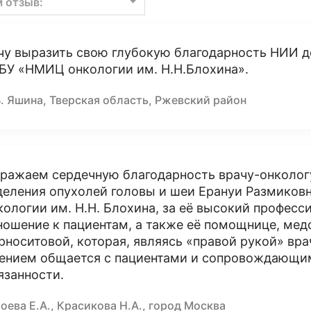
м отзыв:
чу выразить свою глубокую благодарность НИИ д
БУ «НМИЦ онкологии им. Н.Н.Блохина».
. Яшина, Тверская область, Ржевский район
ражаем сердечную благодарность врачу-онколог
деления опухолей головы и шеи Ерануи Размиковн
кологии им. Н.Н. Блохина, за её высокий професс
ношение к пациентам, а также её помощнице, ме
рноситовой, которая, являясь «правой рукой» вра
ением общается с пациентами и сопровождающим
язанности.
оева Е.А., Красикова Н.А., город Москва