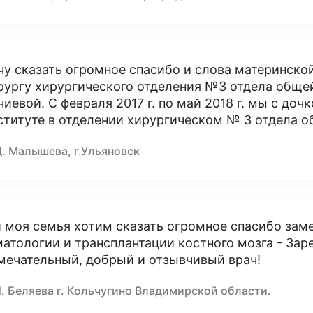
чу сказать огромное спасибо и слова материнско
рургу хирургического отделения №3 отдела обще
чиевой. С февраля 2017 г. по май 2018 г. мы с до
ституте в отделении хирургическом № 3 отдела о
Д. Малышева, г.Ульяновск
и моя семья хотим сказать огромное спасибо зам
матологии и трансплантации костного мозга - За
мечательный, добрый и отзывчивый врач!
. Беляева г. Кольчугино Владимирской области.