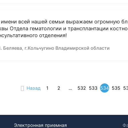
 имени всей нашей семьи выражаем огромную бл
квы Отдела гематологии и трансплантации костно
нсультативного отделения!
И. Беляева, г.Кольчугино Владимирской области
Назад
1
2
...
532
533
534
535
5
Электронная приемная
Фа