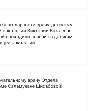
й благодарности врачу-детскому
й онкологии Виктории Важаевне
чкой проходили лечение в детском
бщей онкологии.
ечательному врачу Отдела
реме Саламуевне Шихабовой!