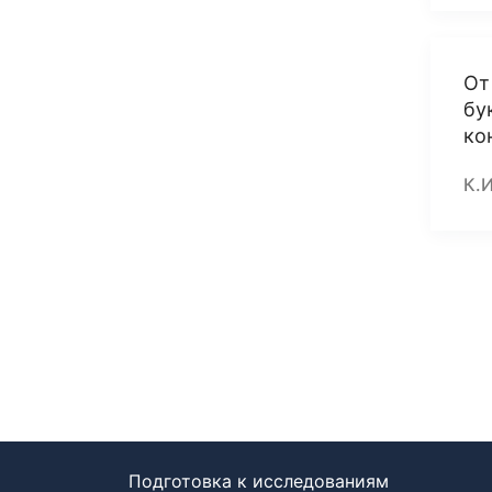
От
бу
ко
К.
Подготовка к исследованиям