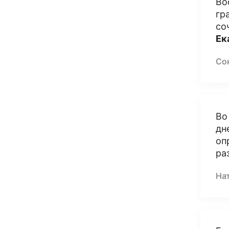
Во
гр
со
Ек
Со
Во
дн
оп
ра
На