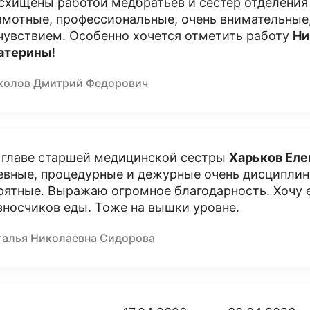
схищены работой медбратьев и сестер отделения
амотные, профессиональные, очень внимательные,
чувствием. Особенно хочется отметить работу
Ни
атерины
!
колов Дмитрий Федорович
 главе старшей медицинской сестры
Харьков Ел
евные, процедурные и дежурные очень дисциплин
рятные. Выражаю огромное благодарность. Хочу 
зносчиков еды. Тоже на вышки уровне.
талья Николаевна Сидорова