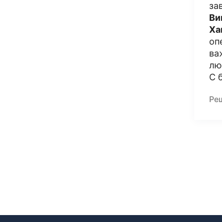
за
Ви
Ха
оп
ва
лю
С 
Ре