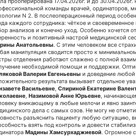
ла прооперирована 17.04.2026г. и до 30.04.2026г
офессиональной команды врачей, ординаторов, м
кологии N 2. В послеоперационный период особ
уда каждого сотрудника: чёткое и своевременное
бор анализов и конечно уход. Особенно хочется 
еренность и позитивный настрой медицинской се
рины Анатольевны
. С этим человеком все страх
бая манипуляция сводится просто к минимально
стры отделения работают слажено с полной взаи
лучение необходимой помощи и поддержки. Опт
ляковой Валерии Евгеньевны
и доведение любой 
ложительного результата вызывает отдельное ув
изавете Васильевне
,
Спириной Екатерине Вален
колаевне
,
Назимовой Анне Юрьевне
, начинающе
ловеку вникающему в любые мелочи и явно заинт
дицинского дела с самых озов. Не могу не отмет
товность разъяснить пациенту любую ситуацию, 
особность взять под контроль и довести стабили
динатора
Мадины Хамсурхаджиевой
. Огромное 