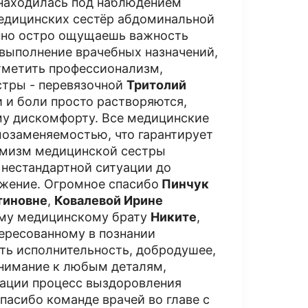
. находилась под наблюдением
едицинских сестёр абдоминальной
енно остро ощущаешь важность
 выполнение врачебных назначений,
отметить профессионализм,
стры - перевязочной
Тритолий
и и боли просто растворяются,
му дискомфорту. Все медицинские
мозаменяемостью, что гарантирует
имизм медицинской сестры
нестандартной ситуации до
ажение. Огромное спасибо
Пинчук
тиновне
,
Ковалевой Ирине
му медицинскому брату
Никите
,
ересованному в познании
ить исполнительность, добродушее,
внимание к любым деталям,
зации процесс выздоровления
спасибо команде врачей во главе с