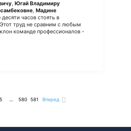
вичу
,
Югай Владимиру
асамбековне
,
Мадине
 десяти часов стоять в
 Этот труд не сравним с любым
оклон команде профессионалов -
5
...
580
581
Вперед