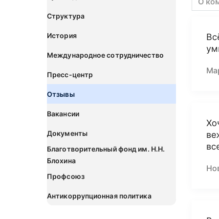
О ко
Структура
История
Вс
ум
Международное сотрудничество
Ма
Пресс-центр
Отзывы
Вакансии
Хо
Документы
ве
вс
Благотворительный фонд им. Н.Н.
Блохина
Но
Профсоюз
Антикоррупционная политика