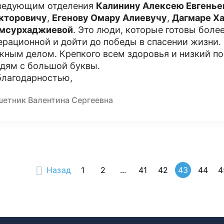
ведующим отделения
Калинину Алексею Евгенье
кторовичу
,
Егенову Омару Алиевучу
,
Дагмаре Х
мсурхаджиевой
. Это люди, которые готовы более
ерационной и дойти до победы в спасении жизни.
жным делом. Крепкого всем здоровья и низкий п
дям с большой буквы.
благодарностью,
шетник Валентина Сергеевна
Назад
1
2
...
41
42
43
44
4