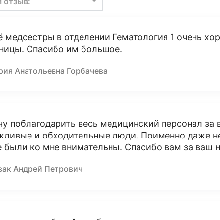
м отзыв:
ё медсестры в отделении Гематология 1 очень хо
ницы. Спасибо им большое.
рия Анатольевна Горбачева
чу поблагодарить весь медицинский персонал за 
жливые и обходительные люди. Поименно даже н
е были ко мне внимательны. Спасибо вам за ваш н
вак Андрей Петрович