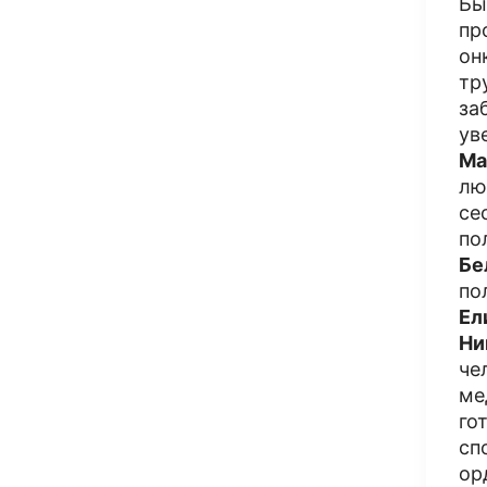
Бы
пр
он
тр
за
ув
Ма
лю
се
по
Бе
по
Ел
Ни
че
ме
го
сп
ор