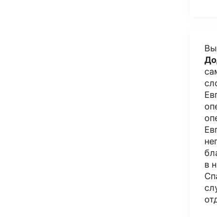
Вы
До
са
сл
Ев
оп
оп
Ев
не
бл
в 
Сп
сл
от