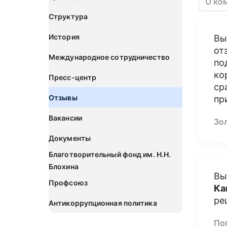
О ко
Структура
История
Вы
от
Международное сотрудничество
по
ко
Пресс-центр
ср
Отзывы
пр
Вакансии
Зо
Документы
Благотворительный фонд им. Н.Н.
Блохина
Вы
Профсоюз
Ка
ре
Антикоррупционная политика
По