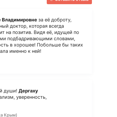
е Владимировне
за её доброту,
ный доктор, которая всегда
т на позитив. Видя её, идущей по
рыми подбадривающими словами,
ость в хорошее! Побольше бы таких
ала именно к ней!
й души!
Дергаху
ализм, уверенность,
ка Крым)