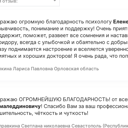
м отзыв:
ражаю огромную благодарность психологу
Елен
зывчивость, понимание и поддержку! Очень прият
ддержит, поможет, развеет все сомнения и настави
ридору, всегда с улыбочкой и обаятельно с доб
азу поднимается настроение и вселяется уверенн
иятных и хороших докторов! Я очень рада, что поп
лкина Лариса Павловна Орловская область
ражаю ОГРОМНЕЙШУЮ БЛАГОДАРНОСТЬ! от все
маледдиновичу
! Спасибо Вам за ваш профессион
шительность, чёткость и чуткость!
правкина Светлана николаевна Севастополь (Республи