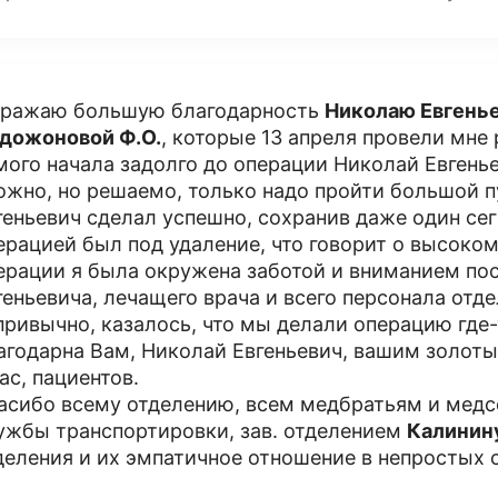
ражаю большую благодарность
Николаю Евгень
дожоновой Ф.О.
, которые 13 апреля провели мне
мого начала задолго до операции Николай Евгенье
ожно, но решаемо, только надо пройти большой п
геньевич сделал успешно, сохранив даже один сег
ерацией был под удаление, что говорит о высоко
ерации я была окружена заботой и вниманием по
геньевича, лечащего врача и всего персонала отд
привычно, казалось, что мы делали операцию где-
агодарна Вам, Николай Евгеньевич, вашим золоты
нас, пациентов.
асибо всему отделению, всем медбратьям и медс
ужбы транспортировки, зав. отделением
Калинину
деления и их эмпатичное отношение в непростых 