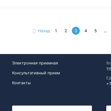
Назад
1
2
3
4
5
...
Электронная приемная
Фа
11
Консультативный прием
Ед
Контакты
+7