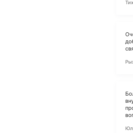
Ти
Оч
до
св
Ры
Бо
вн
пр
во
Юл