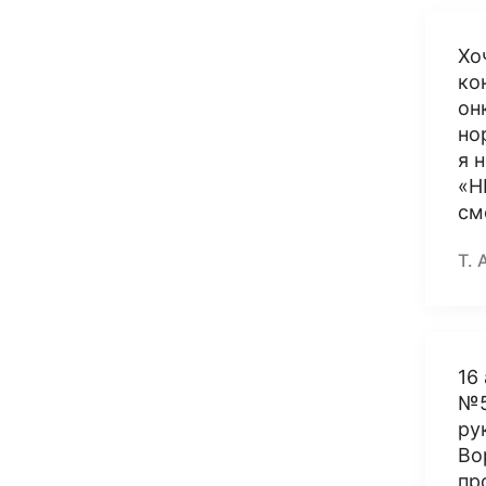
Хо
ко
он
но
я 
«Н
см
Т. 
16
№5
ру
Во
пр