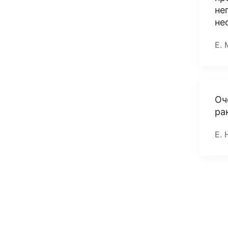
не
не
Е. 
Оч
ра
Е. 