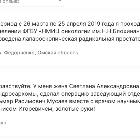
м отзыв:
период с 26 марта по 25 апреля 2019 года я прох
делении ФГБУ «НМИЦ онкологии им.Н.Н.Блохина»,
оведена лапароскопическая радикальная простат
А. Федорченко, Омская область.
равствуйте. У меня жена Светлана Александровна
ндросаркомы, сделал операцию заведующий отде
ьмар Расимович Мусаев вместе с врачом научн
нисом Игоревичем, золотые руки!
зун