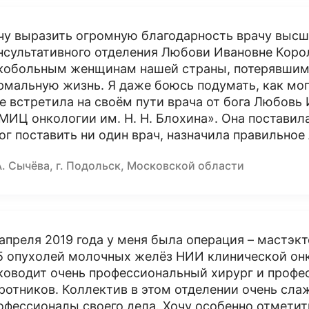
чу выразить огромную благодарность врачу высш
нсультативного отделения Любови Ивановне Коро
кобольным женщинам нашей страны, потерявшим
рмальную жизнь. Я даже боюсь подумать, как мог
не встретила на своём пути врача от бога Любовь 
МИЦ онкологии им. Н. Н. Блохина». Она поставила
ог поставить ни один врач, назначила правильное
А. Сычёва, г. Подольск, Московской области
 апреля 2019 года у меня была операция – мастэк
 опухолей молочных желёз НИИ клинической онк
ководит очень профессиональный хирург и профе
ротников. Коллектив в этом отделении очень сла
офессионалы своего дела. Хочу особенно отметит