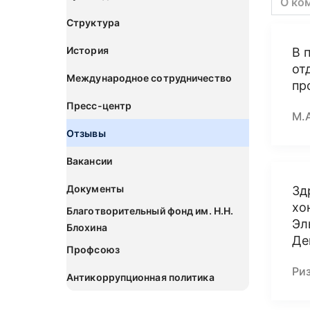
О ко
Структура
История
В 
от
Международное сотрудничество
пр
Пресс-центр
М.
Отзывы
Вакансии
Документы
Зд
хо
Благотворительный фонд им. Н.Н.
Эл
Блохина
Де
Профсоюз
Ри
Антикоррупционная политика