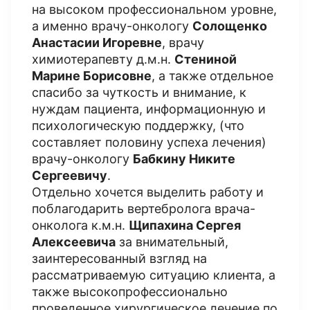
на высоком профессиональном уровне,
а именно врачу-онкологу
Солощенко
Анастасии Игоревне
, врачу
химиотерапевту д.м.н.
Стениной
Марине Борисовне
, а также отдельное
спасибо за чуткость и внимание, к
нуждам пациента, информационную и
психологическую поддержку, (что
составляет половину успеха лечения)
врачу-онкологу
Бабкину Никите
Сергеевичу
.
Отдельно хочется выделить работу и
поблагодарить вертебролога врача-
онколога к.м.н.
Щипахина Сергея
Алексеевича
за внимательный,
заинтересованный взгляд на
рассматриваемую ситуацию клиента, а
также высокопрофессионально
проведенное хирургическое лечение по