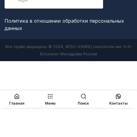
Политика в отношении обработки персональных
данных
Все права защищены © 2024, ФГБУ «НМИЦ онкологии им. Н.Н.
Блохина» Минздрава России
Главная
Меню
Поиск
Контакты
Продолжая работу с сайтом, Вы соглашаетесь с
политикой
в отношении обработки персональных данных
и
разрешаете
использование cookie-файлов
, которые мы