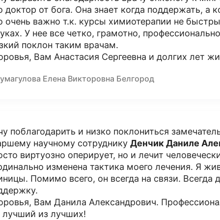
о доктор от бога. Она знает когда поддержать, а 
о очень важно т.к. курсы химиотерапии не быстры
руках. У нее все четко, грамотно, профессионально
зкий поклон таким врачам.
оровья, Вам Анастасия Сергеевна и долгих лет жи
умагулова Елена Викторовна Белгород
чу поблагодарить и низко поклониться замечатель
аршему научному сотруднику
Денчик Даниле Але
осто виртуозно оперирует, но и лечит человеческ
рдинально изменена тактика моего лечения. Я жив
иницы. Помимо всего, он всегда на связи. Всегда
ддержку.
оровья, Вам Данила Александрович. Профессион
 лучший из лучших!