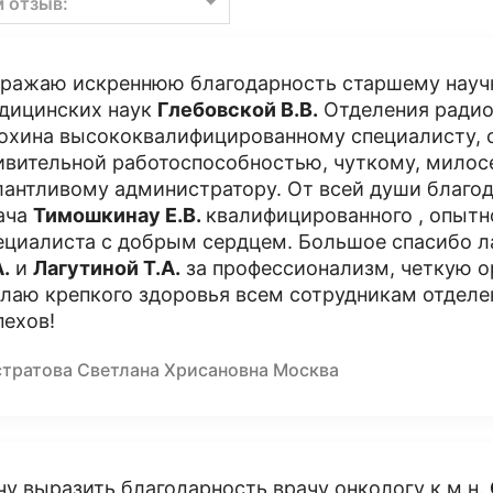
м отзыв:
ражаю искреннюю благодарность старшему науч
дицинских наук
Глебовской В.В.
Отделения радио
охина высококвалифицированному специалисту, с
ивительной работоспособностью, чуткому, милосе
лантливому администратору. От всей души благод
ача
Тимошкинау Е.В.
квалифицированного , опытн
ециалиста с добрым сердцем. Большое спасибо 
А.
и
Лагутиной Т.А.
за профессионализм, четкую о
лаю крепкого здоровья всем сотрудникам отделен
пехов!
стратова Светлана Хрисановна Москва
чу выразить благодарность врачу онкологу к м.н.