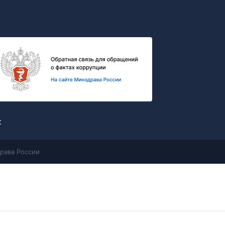
х
рава России
Контакты