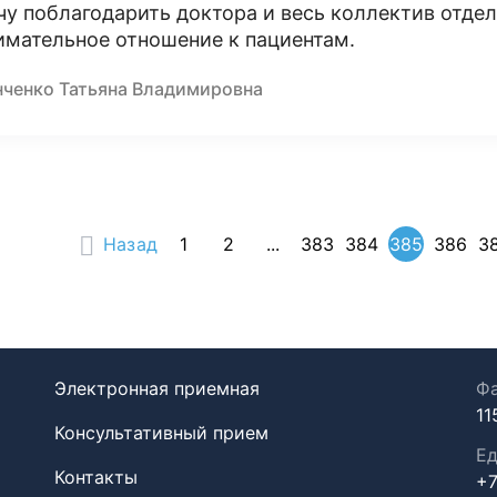
чу поблагодарить доктора и весь коллектив отде
имательное отношение к пациентам.
нченко Татьяна Владимировна
Назад
1
2
...
383
384
385
386
3
Электронная приемная
Фа
11
Консультативный прием
Ед
Контакты
+7