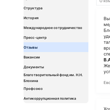
О ко
Структура
История
Вы
ме
Международное сотрудничество
Бл
уд
Пресс-центр
та
Отзывы
вр
сп
Вакансии
В.
Же
Документы
ус
Благотворительный фонд им. Н.Н.
Блохина
Ев
Профсоюз
Антикоррупционная политика
Хо