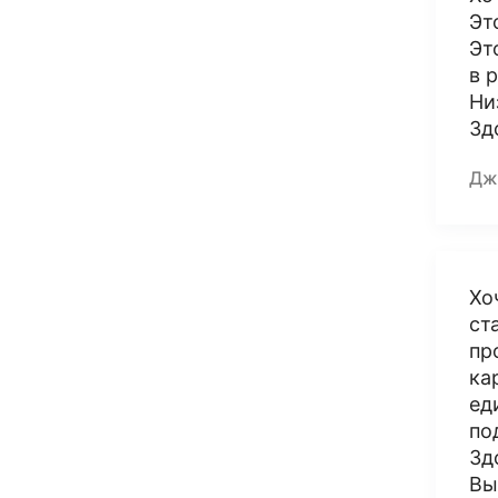
Эт
Эт
в 
Ни
Зд
Дж
Хо
ст
пр
ка
ед
по
Зд
Вы