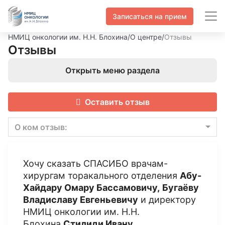
Записаться на прием
НМИЦ онкологии им. Н.Н. Блохина
/
О центре
/
Отзывы
Отзывы
Открыть меню раздела
Оставить отзыв
О ком отзыв:
Хочу сказать СПАСИБО врачам-
хирургам торакального отделения
Абу-
Хайдару Омару Бассамовичу,
Бугаёву
Владиславу Евгеньевичу
и директору
НМИЦ онкологии им. Н.Н.
Блохина
Стилиди Ивану