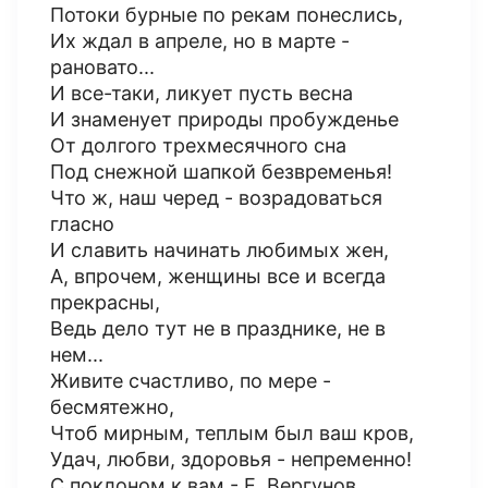
Потоки бурные по рекам понеслись,
Их ждал в апреле, но в марте -
рановато...
И все-таки, ликует пусть весна
И знаменует природы пробужденье
От долгого трехмесячного сна
Под снежной шапкой безвременья!
Что ж, наш черед - возрадоваться
гласно
И славить начинать любимых жен,
А, впрочем, женщины все и всегда
прекрасны,
Ведь дело тут не в празднике, не в
нем...
Живите счастливо, по мере -
бесмятежно,
Чтоб мирным, теплым был ваш кров,
Удач, любви, здоровья - непременно!
С поклоном к вам - Е. Вергунов.