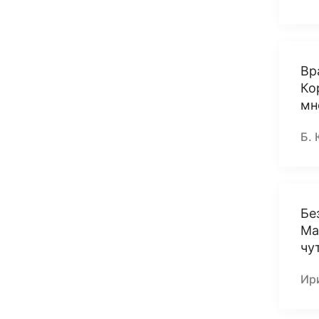
Вр
Ко
мн
Б. 
Бе
Ма
чу
Ири