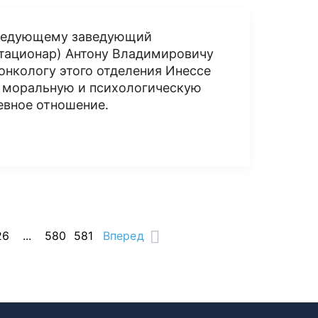
аведующему заведующий
тационар) Антону Владимировичу
онкологу этого отделения Инессе
, моральную и психологическую
евное отношение.
26
...
580
581
Вперед