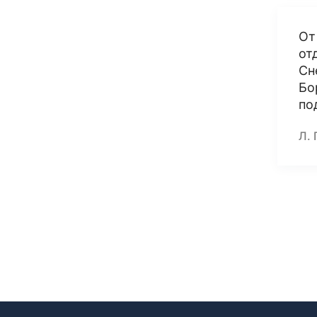
От
от
Сн
Бо
по
Л. 