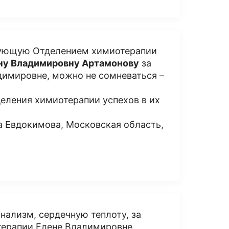
едующую Отделением химиотерапии
ну Владимировну Артамонову
за
адимировне, можно не сомневаться –
еления химиотерапии успехов в их
а Евдокимова, Московская область,
ализм, сердечную теплоту, за
терапии Елене Владимировне