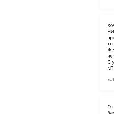
Хо
НИ
пр
ты
Же
не
С 
г.
Е.Л
От
бе