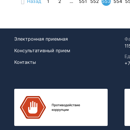
Назад
1
2
...
551
552
553
554
5
Электронная приемная
Фа
11
Консультативный прием
Ед
Контакты
+7