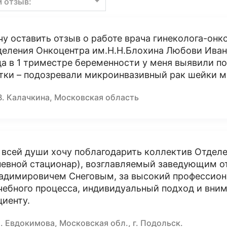
м отзыв:
чу оставить отзыв о работе врача гинеколога-онк
деления Онкоцентра им.Н.Н.Блохина Любови Иван
да в 1 триместре беременности у меня выявили п
тки – подозревали микроинвазивный рак шейки м
В. Калачкина, Московская область
 всей души хочу поблагодарить коллектив Отдел
невной стационар), возглавляемый заведующим от
адимировичем Снеговым, за высокий профессион
чебного процесса, индивидуальный подход и вни
циенту.
. Евдокимова, Московская обл., г. Подольск.