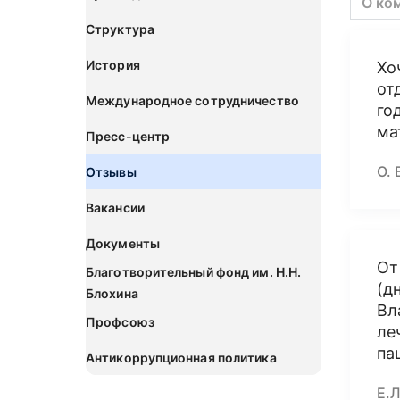
О ко
Структура
История
Хо
от
Международное сотрудничество
го
ма
Пресс-центр
О. 
Отзывы
Вакансии
Документы
От
Благотворительный фонд им. Н.Н.
(д
Блохина
Вл
Профсоюз
ле
па
Антикоррупционная политика
Е.Л