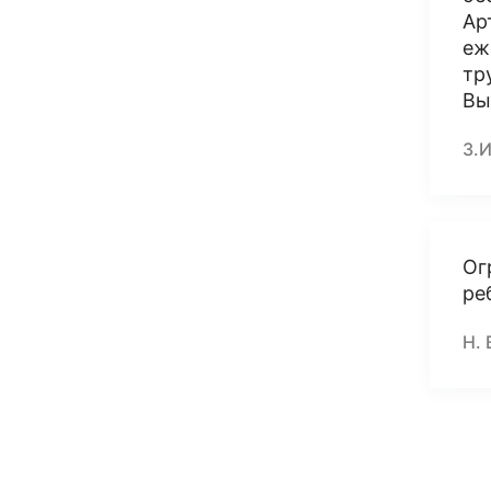
Ар
еж
тр
Вы
З.И
Ог
ре
Н. 