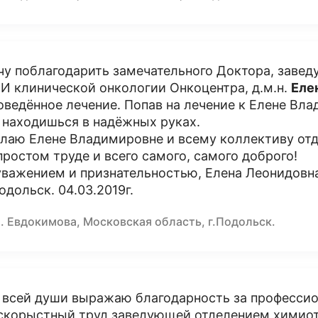
чу поблагодарить замечательного Доктора, зав
И клинической онкологии Онкоцентра, д.м.н.
Еле
оведённое лечение. Попав на лечение к Елене Вл
 находишься в надёжных руках.
лаю Елене Владимировне и всему коллективу отд
простом труде и всего самого, самого доброго!
уважением и признательностью, Елена Леонидовн
Подольск. 04.03.2019г.
. Евдокимова, Московская область, г.Подольск.
 всей души выражаю благодарность за профессион
скорыстный труд заведующей отделением химио