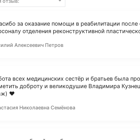
м отзыв:
асибо за оказание помощи в реабилитации после
рсоналу отделения реконструктивной пластическ
силий Алексеевич Петров
бота всех медицинских сестёр и братьев была пр
метить доброту и великодушие Владимира Кузнец
аж) ❤️
астасия Николаевна Семёнова