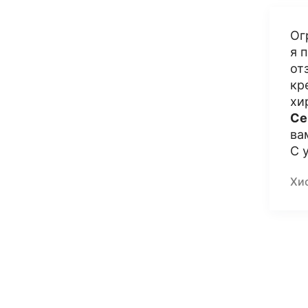
Ог
я 
от
кр
хи
Се
ва
С 
Хис