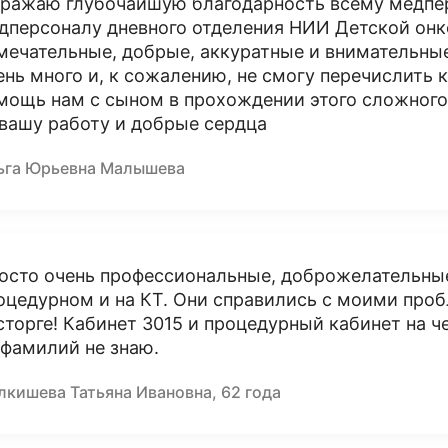
ражаю глубочайшую благодарность всему медпер
дперсоналу дневного отделения НИИ Детской онко
мечательные, добрые, аккуратные и внимательные
ень много и, к сожалению, не смогу перечислить 
мощь нам с сыном в прохождении этого сложного
 вашу работу и добрые сердца
ьга Юрьевна Малышева
осто очень профессиональные, доброжелательны
оцедурном и на КТ. Они справились с моими проб
сторге! Кабинет 3015 и процедурный кабинет на ч
 фамилий не знаю.
лкишева Татьяна Ивановна, 62 года