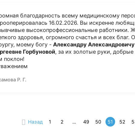
ромная благодарность всему медицинскому персо
прооперировалась 16.02.2026. Вы искренне любящ
зывчивые высокопрофессиональные работники. 
епкого здоровья, огромного счастья и всех благ.
рургу, моему богу -
Александру Александровичу
ргеевне Горбуновой
, за их золотые руки, добры
м поклон!
уважением
амова Р. Г.
Назад
1
2
...
49
50
51
52
5