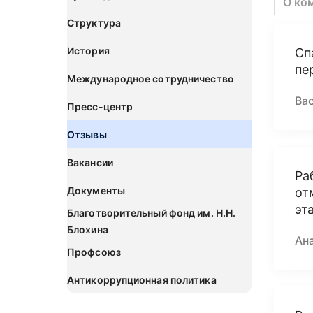
О ко
Структура
История
Сп
пе
Международное сотрудничество
Ва
Пресс-центр
Отзывы
Вакансии
Ра
Документы
от
эт
Благотворительный фонд им. Н.Н.
Блохина
Ан
Профсоюз
Антикоррупционная политика