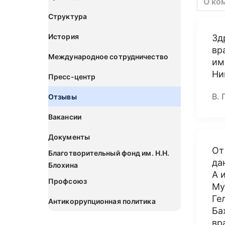
О ко
Структура
История
Зд
вр
Международное сотрудничество
им
Ни
Пресс-центр
В. 
Отзывы
Вакансии
Документы
От
Благотворительный фонд им. Н.Н.
да
Блохина
А 
Профсоюз
Му
Ге
Антикоррупционная политика
Ба
вр