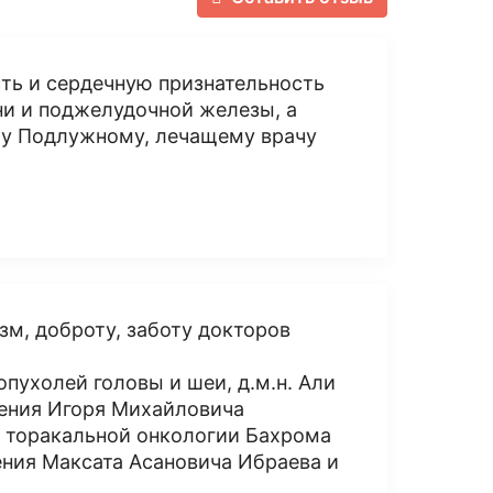
ть и сердечную признательность
ни и поджелудочной железы, а
у Подлужному, лечащему врачу
зм, доброту, заботу докторов
пухолей головы и шеи, д.м.н. Али
ления Игоря Михайловича
я торакальной онкологии Бахрома
ения Максата Асановича Ибраева и