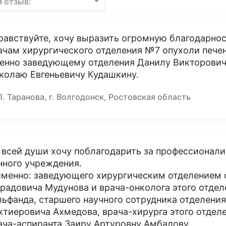
м отзыв:
равствуйте, хочу выразить огромную благодарнос
ачам хирургического отделения №7 опухоли пече
енно заведующему отделения Данилу Викторович
колаю Евгеньевичу Кудашкину.
П. Таранова, г. Волгодонск, Ростовская область
 всей души хочу поблагодарить за профессионали
нного учреждения.
именно: заведующего хирургическим отделением о
радовича Мудунова и врача-онколога этого отде
льфанда, старшего научного сотрудника отделени
хтиеровича Ахмедова, врача-хирурга этого отдел
ача-аспиранта Заиру Артуровну Амбалову.