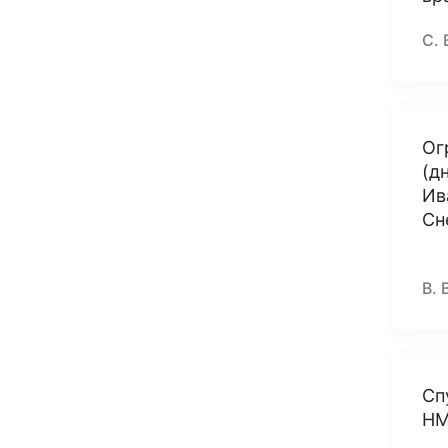
С. 
Ог
(д
Ив
Сн
В. 
Сп
НМ