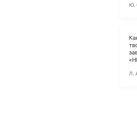
Ю.
Ка
тв
за
«Н
Л. 