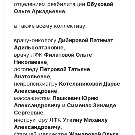
отделением реабилитации
Обуховой
Ольге Аркадьевне
,
а также всему коллективу:
врачу-онкологу
Дибировой Патимат
Адильсолтановне
,
врачу ЛФК
Филатовой Ольге
Николаевне
,
логопеду
Петровой Татьяне
Анатольевне
,
нейропсихиатру
Котельниковой Дарье
Александровне
,
массажистам
Пашкевич Юрию
Александровичу
и
Сименас Зинаиде
Сергеевне
,
инструктору ЛФК
Уткину Михаилу
Александровичу
,
старшей медсестре
Жандровой Ольге