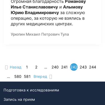
Огромная благодарность
Романову
Илье Станиславовичу
и
Алымову
Юрию Владимировичу
за сложную
операцию, за которую не взялись в
других медицинских центрах.
Урюпин Михаил Петрович Тула
Назад
1
2
...
240
241
242
243
244
...
580
581
Вперед
Подготовка к исследованиям
Запись на прием