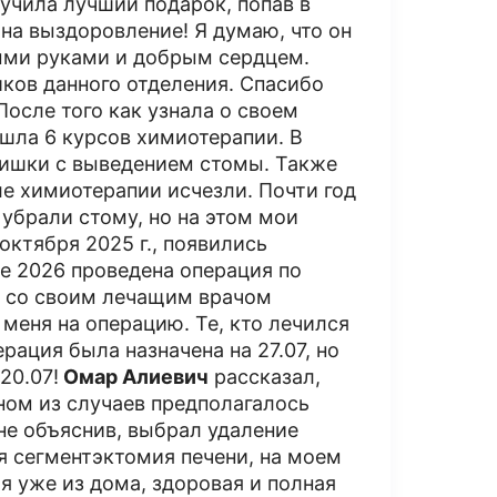
лучила лучший подарок, попав в
на выздоровление! Я думаю, что он
тыми руками и добрым сердцем.
иков данного отделения. Спасибо
После того как узнала о своем
ошла 6 курсов химиотерапии​. В
кишки с выведением стомы. Также
е химиотерапии исчезли. Почти год
 убрали стому, но на этом мои
октября 2025 г., появились
мае 2026 проведена операция по
ь со своим лечащим врачом
 меня на операцию. Те, кто лечился
рация была назначена на 27.07, но
20.07!
Омар Алиевич
рассказал,
ном из случаев предполагалось
не объяснив, выбрал удаление
я сегментэктомия печени, на моем
я уже из дома, здоровая и полная