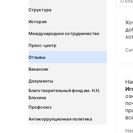
О ко
Структура
История
Хо
до
Международное сотрудничество
хо
Пресс-центр
Си
Отзывы
Вакансии
Документы
На
Иг
Благотворительный фонд им. Н.Н.
оз
Блохина
по
Профсоюз
пр
вс
Антикоррупционная политика
Не