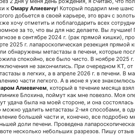
рез 2 дня у меня день рождения, я считаю, что по
ки к
Омару Алиевичу
! Который подарил мне шанс 
огого добьется в своей карьере, это врач с золо
кже хочу отметить и поблагодарить всех сотрудн
ромное за то, что вы для нас делаете. Вы лучшие! 
агнозе в сентябре 2024 г. (рак прямой кишки), пр
рте 2025 г. лапароскопическая резекция прямой 
ли обнаружены метастазы в печени, которые посл
ожила спокойно, все было чисто. В ноябре 2025 г.
иключения не закончились. При очередном КТ​, от 
тастазы в легких, а в апреле 2026 г. в печени. В 
алению части легкого. А в июне я уже знакомлюс
аром Алиевичем
, который в течение месяца взял
клинике Блохина, поймут как мне повезло. Моя опе
тут удача была на моей стороне, и она состоялась 
о можно удалить метастазы 2-мя способами, в од
аление большей части и, конечно, все подробно м
ньшей доли печени. Проведена лапароскопическа
воте несколько небольших разрезов. Пишу отзыв 