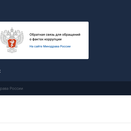
х
рава России
Контакты