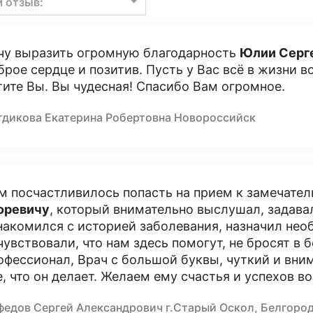
м отзыв:
чу выразить огромную благодарность
Юлии Серг
брое сердце и позитив. Пусть у Вас всё в жизни в
тите Вы. Вы чудесная! Спасибо Вам огромное.
тдикова Екатерина Робертовна Новороссийск
м посчастливилось попасть на прием к замечате
оревичу
, который внимательно выслушал, задав
накомился с историей заболевания, назначил не
чувствовали, что нам здесь помогут, не бросят в 
офессионал, Врач с большой буквы, чуткий и вни
е, что он делает. Желаем ему счастья и успехов во
федов Сергей Александрович г.Старый Оскол, Белгоро