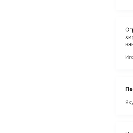
Ог
хи
ня
Иг
Пе
Як