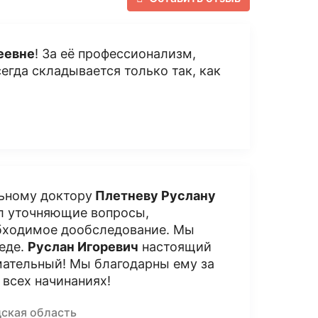
еевне
! За её профессионализм,
сегда складывается только так, как
льному доктору
Плетневу Руслану
ал уточняющие вопросы,
обходимое дообследование. Мы
беде.
Руслан Игоревич
настоящий
мательный! Мы благодарны ему за
 всех начинаниях!
дская область