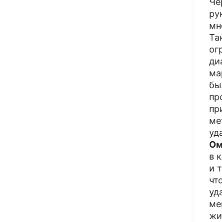
Че
ру
мн
Та
ог
ди
ма
бы
пр
пр
ме
уд
Ом
в 
и 
чт
уд
ме
жи