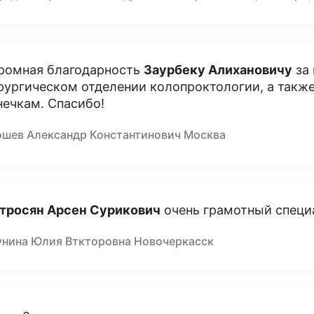
ромная благодарность
Заурбеку Алихановичу
за 
рургическом отделении колопроктологии, а такж
нечкам. Спасибо!
ошев Александр Константинович Москва
тросян Арсен Сурикович
очень грамотный специ
унина Юлия Вткторовна Новочеркасск