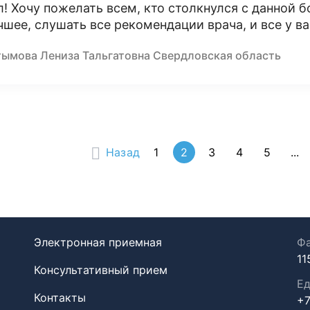
л! Хочу пожелать всем, кто столкнулся с данной б
чшее, слушать все рекомендации врача, и все у ва
тымова Лениза Тальгатовна Свердловская область
Назад
1
2
3
4
5
...
Электронная приемная
Фа
11
Консультативный прием
Ед
Контакты
+7