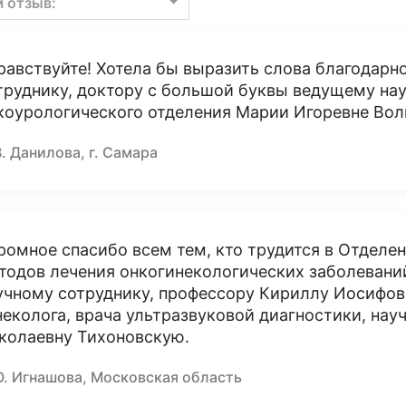
м отзыв:
равствуйте! Хотела бы выразить слова благодар
труднику, доктору с большой буквы ведущему на
коурологического отделения Марии Игоревне Вол
В. Данилова, г. Самара
ромное спасибо всем тем, кто трудится в Отдел
тодов лечения онкогинекологических заболеваний
учному сотруднику, профессору Кириллу Иосифов
неколога, врача ультразвуковой диагностики, на
колаевну Тихоновскую.
О. Игнашова, Московская область