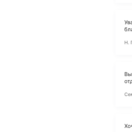
Ув
бл
Н. 
Вы
от
Се
Хо