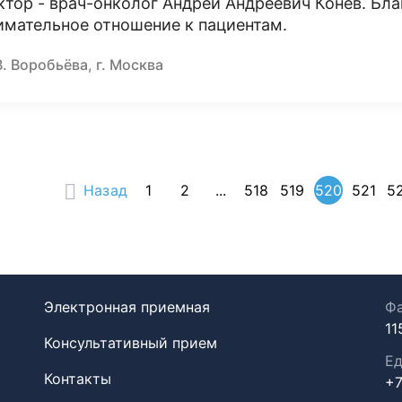
ктор - врач-онколог Андрей Андреевич Конев. Бла
имательное отношение к пациентам.
В. Воробьёва, г. Москва
Назад
1
2
...
518
519
520
521
5
Электронная приемная
Фа
11
Консультативный прием
Ед
Контакты
+7