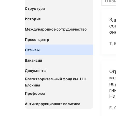
О ко
Структура
История
Зд
со
Международное сотрудничество
он
Пресс-центр
Т. 
Отзывы
Вакансии
Документы
Ог
ме
Благотворительный фонд им. Н.Н.
на
Блохина
ги
Профсоюз
Ни
Антикоррупционная политика
Е. 