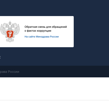
х
рава России
Контакты