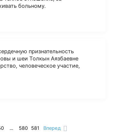
живать больному.
сердечную признательность
ловы и шеи Толкын Аязбаевне
рство, человеческое участие,
50
...
580
581
Вперед