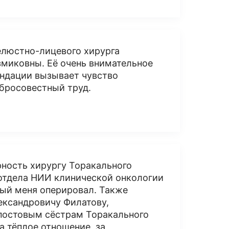
елюстно-лицевого хирурга
змиковны. Её очень внимательное
ндации вызывает чувство
обросовестный труд.
рность хирургу Торакального
отдела НИИ клинической онкологии
ый меня оперировал. Также
ександровичу Филатову,
 постовым сёстрам Торакального
а тёплое отношение, за