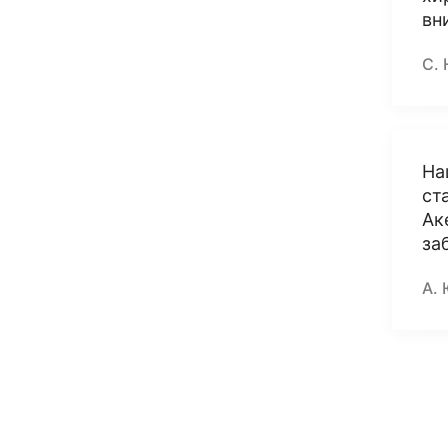
вн
С. 
На
ст
Ак
за
А. 