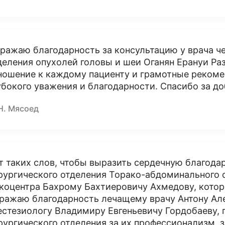
ражаю благодарность за консультацию у врача ч
деления опухолей головы и шеи Оганян Ерануи Ра
ношение к каждому пациенту и грамотные рекоме
убокого уважения и благодарности. Спасибо за д
Н. Мясоед
т таких слов, чтобы выразить сердечную благода
рургического отделения Торако-абдоминального 
коцентра Бахрому Бахтиеровичу Ахмедову, котор
ражаю благодарность лечащему врачу Антону Ал
естезиологу Владимиру Евгеньевичу Гордобаеву,
рургического отделения за их профессионализм, з