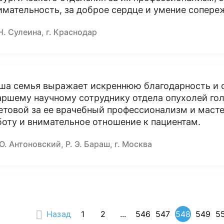
имательность, за доброе сердце и умение сопере
Н. Сулеина, г. Краснодар
ша семья выражает искреннюю благодарность и 
аршему научному сотруднику отдела опухолей го
етовой за ее врачебный профессионализм и масте
боту и внимательное отношение к пациентам.
Ю. Антоновский, Р. Э. Бараш, г. Москва
Назад
1
2
...
546
547
548
549
5