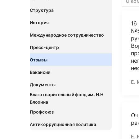
О ко
Структура
История
16
№5
Международное сотрудничество
ру
Во
Пресс-центр
пр
Отзывы
не
не
Вакансии
Е. 
Документы
Благотворительный фонд им. Н.Н.
Блохина
Профсоюз
Оч
ра
Антикоррупционная политика
Е. 