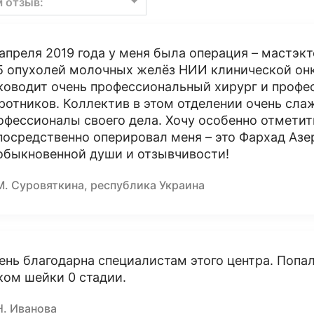
м отзыв:
 апреля 2019 года у меня была операция – мастэк
 опухолей молочных желёз НИИ клинической онк
ководит очень профессиональный хирург и профе
ротников. Коллектив в этом отделении очень сла
офессионалы своего дела. Хочу особенно отметит
посредственно оперировал меня – это Фархад Аз
обыкновенной души и отзывчивости!
М. Суровяткина, республика Украина
ень благодарна специалистам этого центра. Попал
ком шейки 0 стадии.
Н. Иванова