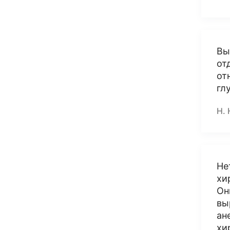
Вы
от
от
гл
Н. 
Не
хи
Он
вы
ан
хи