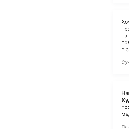
Хо
пр
на
по
в 
Су
На
Ху
пр
ме
Па