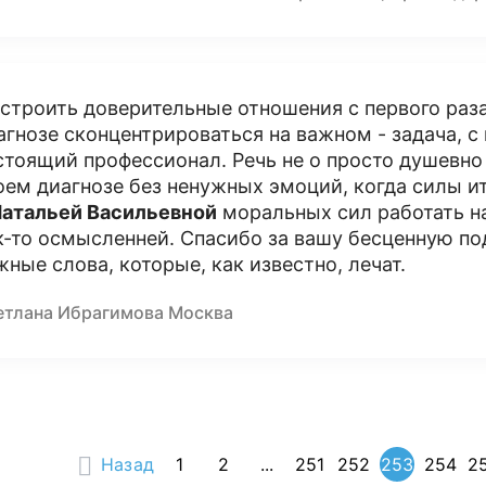
строить доверительные отношения с первого раза
агнозе сконцентрироваться на важном - задача, 
стоящий профессионал. Речь не о просто душевно 
оем диагнозе без ненужных эмоций, когда силы и
атальей Васильевной
моральных сил работать н
к-то осмысленней. Спасибо за вашу бесценную п
жные слова, которые, как известно, лечат.
етлана Ибрагимова Москва
Назад
1
2
...
251
252
253
254
2