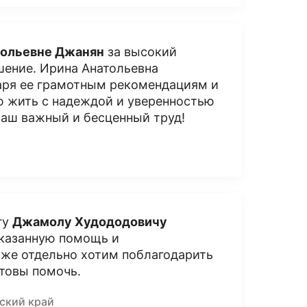
тольевне Джанян
за высокий
шение. Ирина Анатольевна
даря ее грамотным рекомендациям и
ю жить с надеждой и уверенностью
Ваш важный и бесценный труд!
гу
Джамолу Худододовичу
оказанную помощь и
кже отдельно хотим поблагодарить
отовы помочь.
ский край