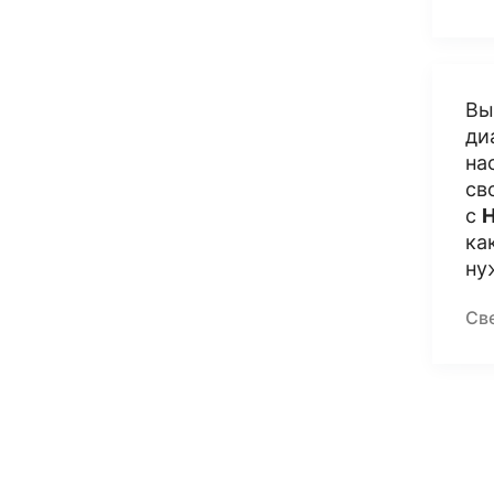
Вы
ди
на
св
с
Н
ка
ну
Св