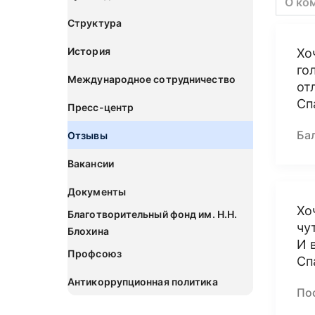
О ко
Структура
История
Хо
го
Международное сотрудничество
от
Сп
Пресс-центр
Ба
Отзывы
Вакансии
Документы
Хо
Благотворительный фонд им. Н.Н.
чу
Блохина
И 
Профсоюз
Сп
Антикоррупционная политика
По