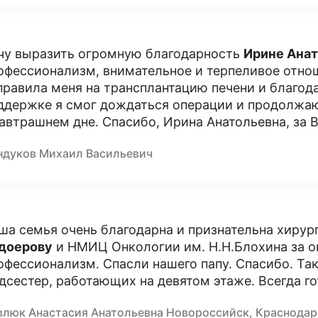
чу выразить огромную благодарность
Ирине Ана
офессионализм, внимательное и терпеливое отно
правила меня на трансплантацию печени и благо
ддержке я смог дождаться операции и продолжа
завтрашнем дне. Спасибо, Ирина Анатольевна, за 
ндуков Михаил Васильевич
ша семья очень благодарна и признательна хирур
доерову
и НМИЦ Онкологии им. Н.Н.Блохина за 
офессионализм. Спасли нашего папу. Спасибо. Та
дсестер, работающих на девятом этаже. Всегда г
влюк Анастасия Анатольевна Новороссийск, Краснодар