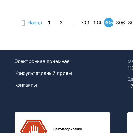
Назад
1
2
...
303
304
305
306
3
Электронная приемная
Фа
11
Консультативный прием
Ед
Контакты
+7