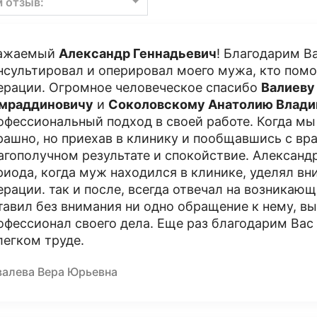
м отзыв:
ажаемый
Александр Геннадьевич
! Благодарим В
нсультировал и оперировал моего мужа, кто помо
ерации. Огромное человеческое спасибо
Валиеву
мраддиновичу
и
Соколовскому Анатолию Влад
офессиональный подход в своей работе. Когда мы
рашно, но приехав в клинику и пообщавшись с вр
агополучном результате и спокойствие. Александ
риода, когда муж находился в клинике, уделял вн
ерации. так и после, всегда отвечал на возникаю
тавил без внимания ни одно обращение к нему, в
офессионал своего дела. Еще раз благодарим Вас
легком труде.
валева Вера Юрьевна