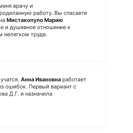
еня врачу и
роделанную работу. Вы спасаете
ача
Мистакопуло Марию
ое и душевное отношение к
м нелегком труде.
 учатся.
Анна Ивановна
работает
ез ошибок. Первый вариант с
ва Д.Г. и назначила