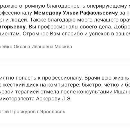
ражаю огромную благодарность оперирующему м
офессионалу
Мемедову Ульви Рафаэльевичу
за п
зни людей. Также благодарю моего лечащего вр
игорьевну
. Вы профессионалы своего дела. Добр
циентам. Огромное Вам спасибо и успехов в ваше
бейко Оксана Ивановна Москва
иятно попасть к профессионалу. Врачи всю жизнь
к жёсткий диск на компьютере: быстро, чётко и б
чевой терапией отмела после консультации Ищано
миотерапевта Аскерову Л.Э.
ргей Проскуров г Ярославль