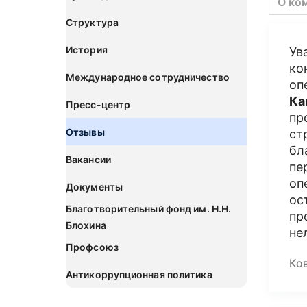
О ко
Структура
История
Ув
ко
Международное сотрудничество
оп
Ка
Пресс-центр
пр
Отзывы
ст
бл
Вакансии
пе
оп
Документы
ос
Благотворительный фонд им. Н.Н.
пр
Блохина
не
Профсоюз
Ко
Антикоррупционная политика