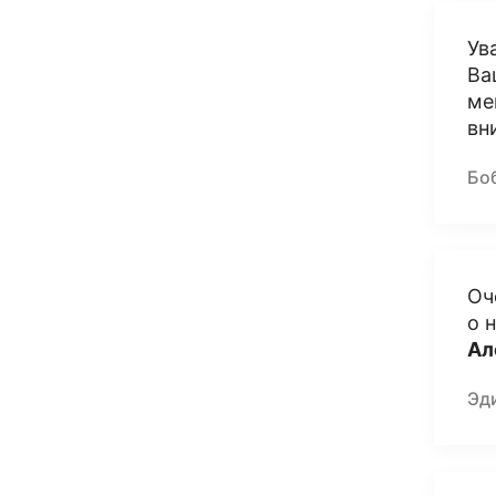
Ув
Ва
ме
вн
Бо
Оч
о 
Ал
Эд