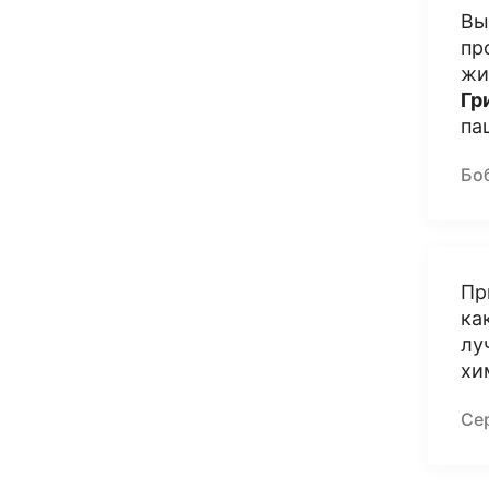
Вы
пр
жи
Гр
па
Бо
Пр
ка
лу
хи
Се