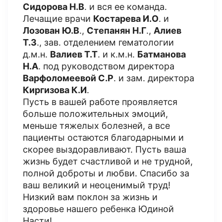
Сидорова Н.В
. и вся ее команда.
Лечащие врачи
Костарева И.О
. и
Лозован Ю.В
.,
Степанян Н.Г
.,
Алиев
Т.З
., зав. отделением гематологии
д.м.н.
Валиев Т.Т
. и к.м.н.
Батманова
Н.А
. под руководством директора
Варфоломеевой С.Р
. и зам. директора
Киргизова К.И
.
Пусть в вашей работе проявляется
больше положительных эмоций,
меньше тяжелых болезней, а все
пациенты остаются благодарными и
скорее выздоравливают. Пусть ваша
жизнь будет счастливой и не трудной,
полной доброты и любви. Спасибо за
ваш великий и неоценимый труд!
Низкий вам поклон за жизнь и
здоровье нашего ребенка Юдиной
Насти!