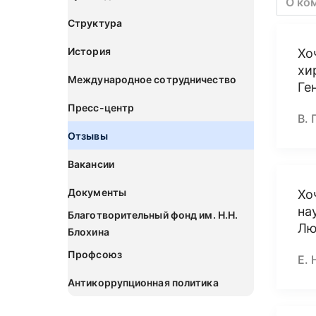
О ко
Структура
История
Хо
хи
Международное сотрудничество
Ге
Пресс-центр
В. 
Отзывы
Вакансии
Документы
Хо
на
Благотворительный фонд им. Н.Н.
Лю
Блохина
Профсоюз
Е. 
Антикоррупционная политика