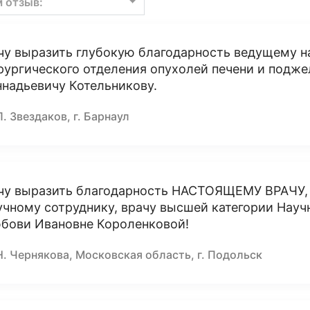
м отзыв:
чу выразить глубокую благодарность ведущему н
рургического отделения опухолей печени и подж
ннадьевичу Котельникову.
П. Звездаков, г. Барнаул
чу выразить благодарность НАСТОЯЩЕМУ ВРАЧУ, 
учному сотруднику, врачу высшей категории Науч
бови Ивановне Короленковой!
Н. Чернякова, Московская область, г. Подольск