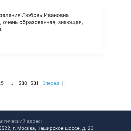
тделения Любовь Ивановна
 очень образованная, знающая,
.
25
...
580
581
Вперед
ктический адрес:
5522, г. Москва, Каширское шоссе, д. 23