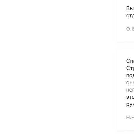
Вы
от
О. 
Сп
Ст
по
он
не
эт
ру
Н.Н