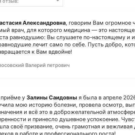
м отзыв:
астасия Александровна
, говорим Вам огромное 
мый врач, для которого медицина — это настояще
ста равнодушию: Вы слушаете по-настоящему и и
равнодушие лечит само по себе. Пусть добро, кот
звращается к Вам вдвойне!
лосовский Валерий петрович
 приёме у
Залины Саидовны
я была в апреле 2026
учила мою историю болезни, провела осмотр, вы
значения и всё это в доброжелательной атмосфер
еренности и принесло душевное успокоение. Чувс
шла своё призвание, очень грамотная и вежливая
пехов в работе и профессионального роста!