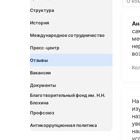
О ко
Структура
История
Ан
са
Международное сотрудничество
ме
не
Пресс-центр
во
Отзывы
Ко
Вакансии
Документы
Благотворительный фонд им. Н.Н.
На
Блохина
из
Профсоюз
на
ув
Антикоррупционная политика
на
ус