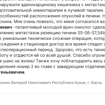
наружили аденокарциному кишечника с метастаза
дготовительной химиотерапии и лучевой терапии.
 особенностей расположения опухолей в печени. 
охина. Мне очень повезло, что меня согласился в
иевич
-талантливый молодой врач-онколог сдел
алению метастазов резекцию печени S5-S6-S7,S4b
о уникальная технически сложная операция, кото
хождения в стационаре доктор все время следил 
слеоперационный период. Здорово, что есть таки
боту и отдаются ей со всей душой. Спасибо огром
е шанс на жизнь! Также хочу поблагодарить весь
деления номер 2 во главе с заведующим отделен
геньевичем
.
рокин Валерий Николаевич Республика Крым, г. Керчь