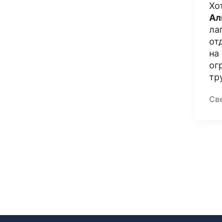
Хо
Ал
ла
от
на
ог
тру
Св