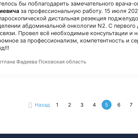
телось бы поблагодарить замечательного врача-о
иевича
за профессиональную работу. 15 июля 202
пароскопической дистальная резекция поджелудо
делении абдоминальной онкологии N2. С первого
 связи. Провел всё необходимые консультации и н
ромное за профессионализм, компетентность и се
д!!!
етлана Фадеева Псковская область
Назад
1
2
3
4
5
6
7