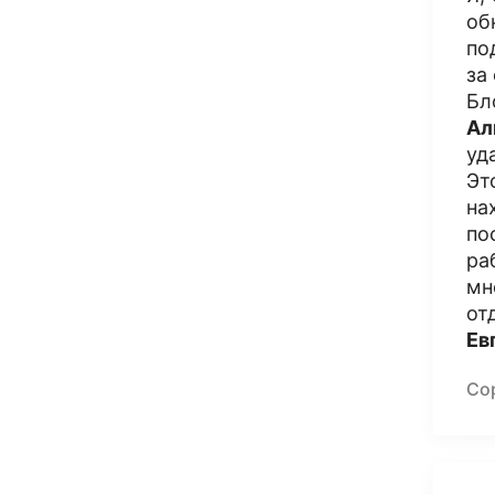
об
по
за
Бл
Ал
уд
Эт
на
по
ра
мн
от
Ев
Со