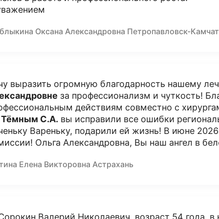
уважением
блыкина Оксана Александровна Петропавловск-Камчат
чу выразить огромную благодарность нашему ле
ександровне
за профессионализм и чуткость! Б
офессиональным действиям совместно с хирург
,
Тёмным С.А.
вы исправили все ошибки регионал
ченьку Вареньку, подарили ей жизнь! В июне 2026
миссии! Ольга Александровна, Вы наш ангел в бел
тина Елена Викторовна Астрахань
 Сорокин Валерий Николаевич, возраст 54 года, в 