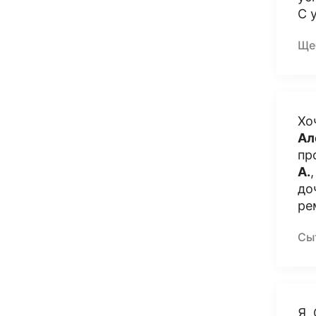
С 
Ще
Хо
Ал
пр
А.
до
ре
Сы
Я,