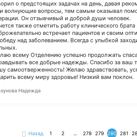
ворил о предстоящих задачах на день, давая реко
и волнующие вопросы, тем самым оказывал помо
ерации. Он отзывчивый и доброй души человек.
чется также отметить работу клинического брата
брожелательно встречает пациентов и своим опт
победу над заболеванием. Всегда с улыбкой заход
льных.
лаю всему Отделению успешно продолжать спасат
равдывать все добрые надежды. Спасибо за ваш т
шу самоотверженность! Желаю здравствовать, ус
дарить всему миру здоровье! Низкий вам поклон.
азунова Надежда
Назад
1
2
...
278
279
280
281
2