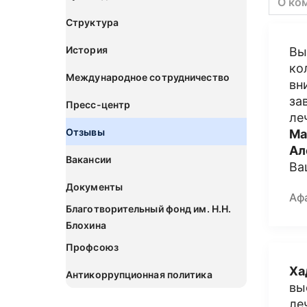
О ко
Структура
История
Вы
ко
Международное сотрудничество
вн
за
Пресс-центр
ле
Отзывы
Ма
Ал
Вакансии
Ва
Документы
Аф
Благотворительный фонд им. Н.Н.
Блохина
Профсоюз
Ха
Антикоррупционная политика
вы
ле