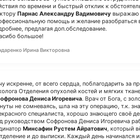
йствия по времени и быстрый отклик к обстоятел
ктору
Парнас Александру Вадимовичу
выражаю 
офессиональную помощь и желание разобраться в
дробнее, предлагая доп.обследование.
асибо большое!
ндаренко Ирина Викторовна
чу искренне, от всего сердца, поблагодарить за 
колога Отделения опухолей костей и мягких тка
офронова Дениса Игоревича
. Врач от Бога, с зо
нуты не сомневаясь, шла на эту операцию, т.к. зна
екрасного специалиста, хорошо знающего своё де
д руководством Софронова Дениса Игоревича раб
динатор
Минсафин Рустем Айратович
, который 
отделение и до выписки. Каждый день начинался и