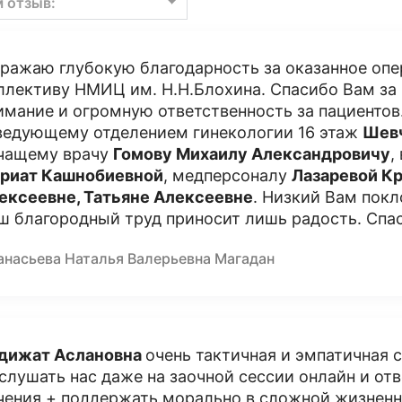
м отзыв:
ражаю глубокую благодарность за оказанное оп
ллективу НМИЦ им. Н.Н.Блохина. Спасибо Вам за
имание и огромную ответственность за пациентов
ведующему отделением гинекологии 16 этаж
Шевч
чащему врачу
Гомову Михаилу Александровичу
,
риат Кашнобиевной
, медперсоналу
Лазаревой Кр
ексеевне, Татьяне Алексеевне
. Низкий Вам покл
ш благородный труд приносит лишь радость. Спа
анасьева Наталья Валерьевна Магадан
дижат Аслановна
очень тактичная и эмпатичная 
слушать нас даже на заочной сессии онлайн и отв
чения + поддержать морально в сложной жизненн