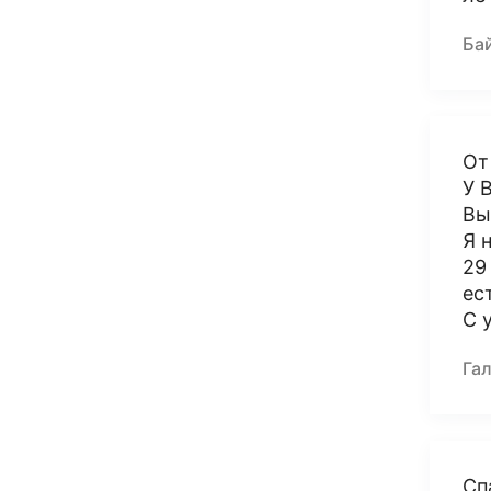
Ба
От
У 
Вы
Я 
29
ес
С 
Га
Сп