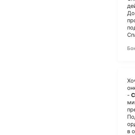
де
До
пр
по
Сп
Бо
Хо
он
-
С
ми
пр
По
ор
в 