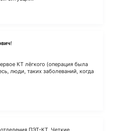
ович
!
первое КТ лёгкого (операция была
есь, люди, таких заболеваний, когда
 отделения ПЭТ-КТ. Четкие