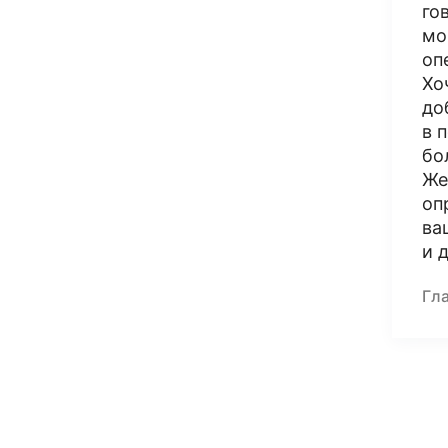
го
мо
оп
Хо
до
в 
бо
Же
оп
ва
и 
Гл