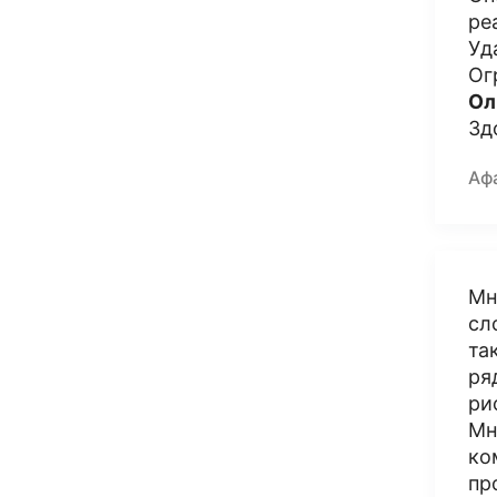
ре
Уд
Ог
Ол
Зд
Аф
Мн
сл
та
ря
ри
Мн
ко
пр