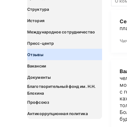
О ко
Структура
История
Се
пл
Международное сотрудничество
Чи
Пресс-центр
Отзывы
Вакансии
Ва
Документы
че
мо
Благотворительный фонд им. Н.Н.
с 
Блохина
ка
Профсоюз
то
Бо
Антикоррупционная политика
бу