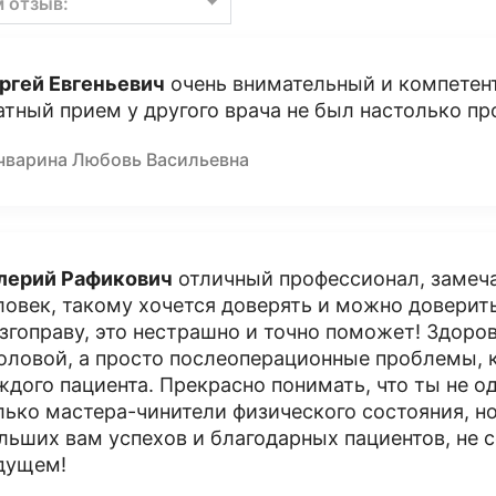
м отзыв:
ргей Евгеньевич
очень внимательный и компетен
атный прием у другого врача не был настолько пр
чварина Любовь Васильевна
лерий Рафикович
отличный профессионал, замеч
ловек, такому хочется доверять и можно доверить
згоправу, это нестрашно и точно поможет! Здорово
головой, а просто послеоперационные проблемы, 
ждого пациента. Прекрасно понимать, что ты не о
лько мастера-чинители физического состояния, но
льших вам успехов и благодарных пациентов, не
дущем!