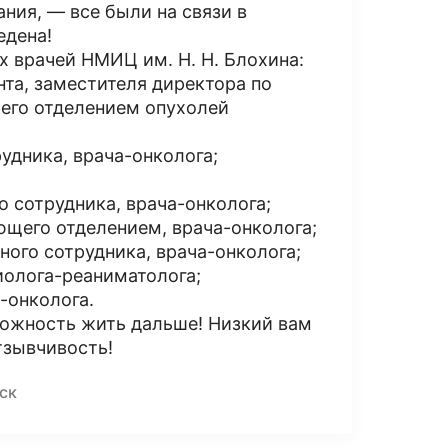
ния, — все были на связи в
едена!
х врачей НМИЦ им. Н. Н. Блохина:
цента, заместителя директора по
щего отделением опухолей
трудника, врача-онколога;
го сотрудника, врача-онколога;
дующего отделением, врача-онколога;
учного сотрудника, врача-онколога;
зиолога-реаниматолога;
-онколога.
ожность жить дальше! Низкий вам
тзывчивость!
ск