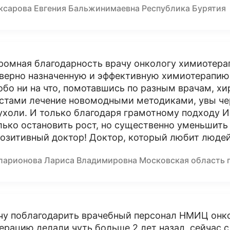
ксарова Евгения Бальжинимаевна Республика Бурятия
ромная благодарность врачу онкологу химиотер
 верно назначенную и эффективную химиотерапию.
обо ни на что, помотавшись по разным врачам, хи
стами лечение новомодными методиками, увы чер
ухоли. И только благодаря грамотному подходу 
лько остановить рост, но существенно уменьшит
позитивный доктор! Доктор, который любит людей
ларионова Лариса Владимировна Московская область 
чу поблагодарить врачебный персонал НМИЦ онкол
ерацию делали чуть больше 2 лет назад, сейчас 