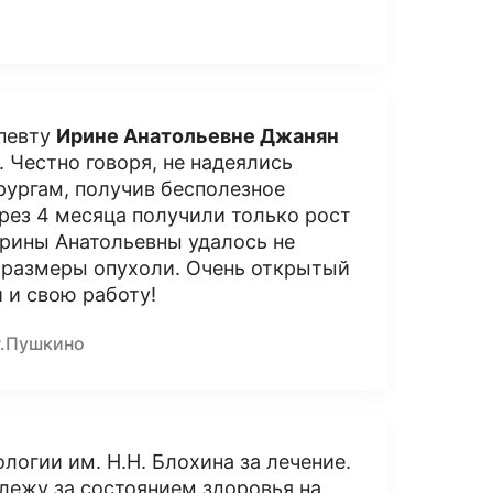
апевту
Ирине Анатольевне Джанян
 Честно говоря, не надеялись
рургам, получив бесполезное
ез 4 месяца получили только рост
Ирины Анатольевны удалось не
ь размеры опухоли. Очень открытый
 и свою работу!
г.Пушкино
огии им. Н.Н. Блохина за лечение.
слежу за состоянием здоровья на