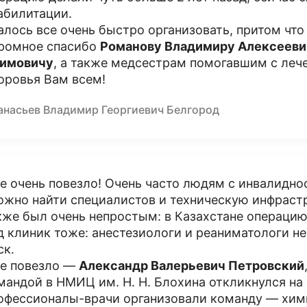
абилитации.
алось все очень быстро организовать, притом что
ромное спасибо
Романову Владимиру Алексееви
имовичу
, а также медсестрам помогавшим с леч
оровья Вам всем!
анасьев Владимир Георгиевич Белгород
е очень повезло! Очень часто людям с инвалидн
ожно найти специалистов и техническую инфрастр
кже был очень непростым: в Казахстане операцию
д клиник тоже: анестезиологи и реаниматологи не
ск.
е повезло —
Александр Валерьевич Петровский
мандой в НМИЦ им. Н. Н. Блохина откликнулся на
офессионалы-врачи организовали команду — хими