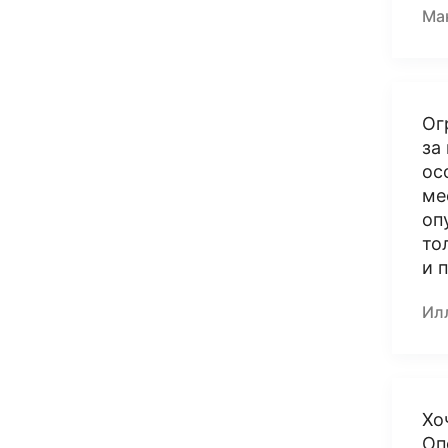
Ма
Ог
за
ос
ме
оп
то
и 
Ил
Хо
Оп