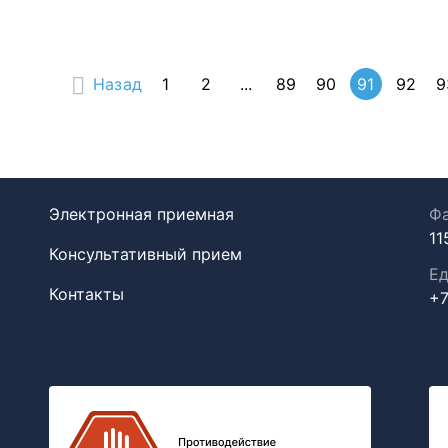
Назад
1
2
...
89
90
91
92
9
Электронная приемная
Фа
11
Консультативный прием
Ед
Контакты
+7