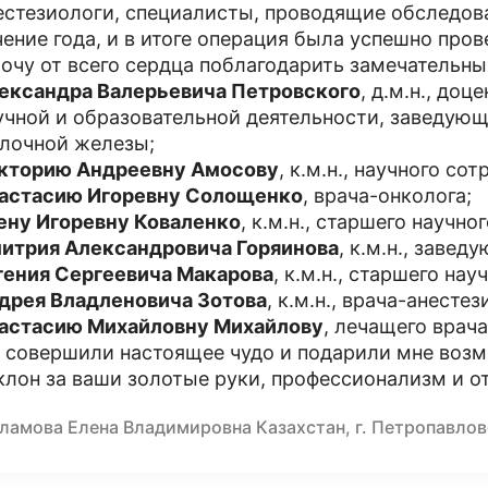
естезиологи, специалисты, проводящие обследова
чение года, и в итоге операция была успешно пров
хочу от всего сердца поблагодарить замечательны
ександра Валерьевича Петровского
, д.м.н., до
учной и образовательной деятельности, заведую
лочной железы;
кторию Андреевну Амосову
, к.м.н., научного со
астасию Игоревну Солощенко
, врача-онколога;
ену Игоревну Коваленко
, к.м.н., старшего научно
итрия Александровича Горяинова
, к.м.н., заве
гения Сергеевича Макарова
, к.м.н., старшего на
дрея Владленовича Зотова
, к.м.н., врача-анесте
астасию Михайловну Михайлову
, лечащего врача
 совершили настоящее чудо и подарили мне возм
клон за ваши золотые руки, профессионализм и о
ламова Елена Владимировна Казахстан, г. Петропавлов