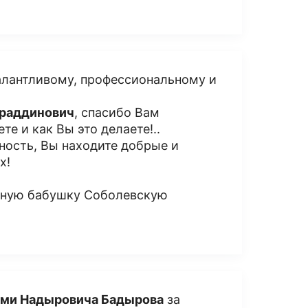
талантливому, профессиональному и
мраддинович
, спасибо Вам
те и как Вы это делаете!..
нность, Вы находите добрые и
х!
етную бабушку Соболевскую
ми Надыровича Бадырова
за