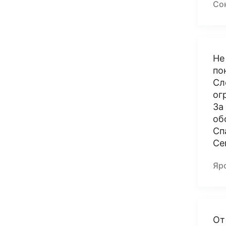
Со
Не
по
Сл
ог
За
об
Сп
Се
Яр
От