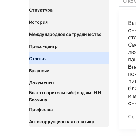
О ко
Структура
История
Вы
он
Международное сотрудничество
от
Св
Пресс-центр
лю
Отзывы
па
Вл
Вакансии
по
ли
Документы
бл
Благотворительный фонд им. Н.Н.
и 
Блохина
он
Профсоюз
Се
Антикоррупционная политика