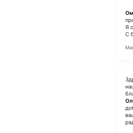
Ом
пр
Я 
С 
Ма
Зд
на
бл
Ол
до
ва
ра