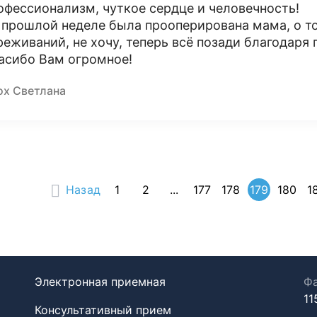
офессионализм, чуткое сердце и человечность!
 прошлой неделе была прооперирована мама, о то
реживаний, не хочу, теперь всё позади благодаря
асибо Вам огромное!
ох Светлана
Назад
1
2
...
177
178
179
180
1
Электронная приемная
Фа
11
Консультативный прием