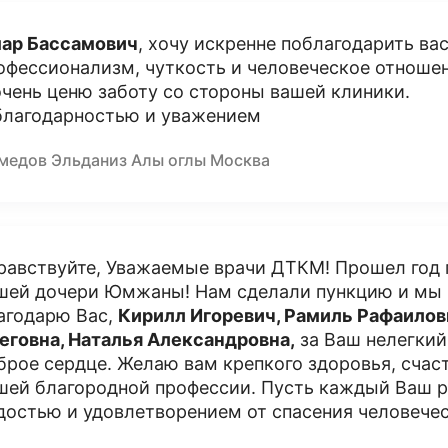
ар Бассамович
, хочу искренне поблагодарить ва
офессионализм, чуткость и человеческое отношен
очень ценю заботу со стороны вашей клиники.
благодарностью и уважением
медов Эльданиз Алы оглы Москва
равствуйте, Уважаемые врачи ДТКМ! Прошел год п
шей дочери Юмжаны! Нам сделали пункцию и мы 
агодарю Вас,
Кирилл Игоревич, Рамиль Рафаилови
еговна, Наталья Александровна,
за Ваш нелегкий
брое сердце. Желаю вам крепкого здоровья, счаст
шей благородной профессии. Пусть каждый Ваш р
достью и удовлетворением от спасения человече