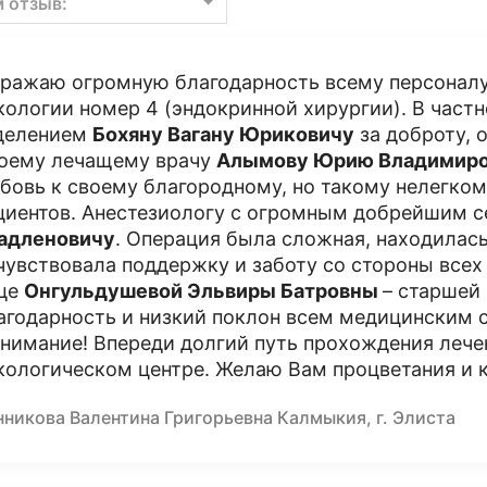
м отзыв:
ражаю огромную благодарность всему персонал
кологии номер 4 (эндокринной хирургии). В час
делением
Бохяну Вагану Юриковичу
за доброту, 
оему лечащему врачу
Алымову Юрию Владимир
бовь к своему благородному, но такому нелегком
циентов. Анестезиологу с огромным добрейшим 
адленовичу
. Операция была сложная, находилась 
чувствовала поддержку и заботу со стороны всех
це
Онгульдушевой Эльвиры Батровны
– старшей
агодарность и низкий поклон всем медицинским 
внимание! Впереди долгий путь прохождения лече
кологическом центре. Желаю Вам процветания и к
нникова Валентина Григорьевна Калмыкия, г. Элиста